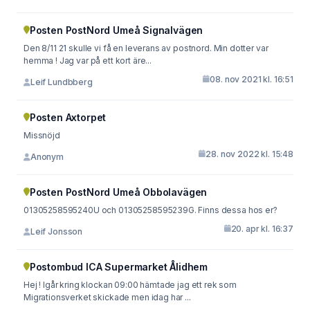
Posten PostNord Umeå Signalvägen
Den 8/11 21 skulle vi få en leverans av postnord. Min dotter var
hemma ! Jag var på ett kort äre...
08. nov 2021 kl. 16:51
Leif Lundbberg
Posten Axtorpet
Missnöjd
28. nov 2022 kl. 15:48
Anonym
Posten PostNord Umeå Obbolavägen
01305258595240U och 01305258595239G. Finns dessa hos er?
20. apr kl. 16:37
Leif Jonsson
Postombud ICA Supermarket Ålidhem
Hej ! Igår kring klockan 09:00 hämtade jag ett rek som
Migrationsverket skickade men idag har ...