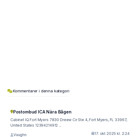
Kommentarer i denna kategori
Postombud ICA Nära Bågen
Cabinet IQ Fort Myers 7830 Dreew Cir Ste 4, Fort Myers, FL 33967,
United Ѕtates 12394214912 ...
17. okt 2025 kl. 2:24
Vaughn