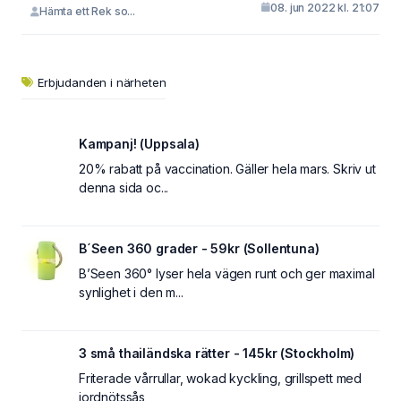
08. jun 2022 kl. 21:07
Hämta ett Rek so...
Erbjudanden i närheten
Kampanj! (Uppsala)
20% rabatt på vaccination. Gäller hela mars. Skriv ut
denna sida oc...
B´Seen 360 grader - 59kr (Sollentuna)
B’Seen 360° lyser hela vägen runt och ger maximal
synlighet i den m...
3 små thailändska rätter - 145kr (Stockholm)
Friterade vårrullar, wokad kyckling, grillspett med
jordnötssås