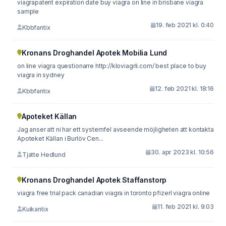
viagrapatent expiration date buy viagra on line in brisbane viagra
sample
19. feb 2021 kl. 0:40
Kbbfantix
Kronans Droghandel Apotek Mobilia Lund
on line viagra questionarre http://kloviagrli.com/ best place to buy
viagra in sydney
12. feb 2021 kl. 18:16
Kbbfantix
Apoteket Källan
Jag anser att ni har ett systemfel avseende möjligheten att kontakta
Apoteket Källan i Burlöv Cen...
30. apr 2023 kl. 10:56
Tjatte Hedlund
Kronans Droghandel Apotek Staffanstorp
viagra free trial pack canadian viagra in toronto pfizerl viagra online
11. feb 2021 kl. 9:03
Kuikantix