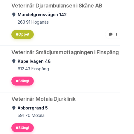
Veterinär Djurambulansen i Skåne AB
Mandelgrensvägen 142
263 91
Höganäs
Öppet
1
Veterinär Smådjursmottagningen i Finspång
Kapellvägen 48
612 43
Finspång
Stängt
Veterinär Motala Djurklinik
Abborrgränd 5
591 70
Motala
Stängt