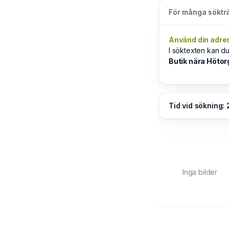
För många sökträ
Använd din adre
I söktexten kan d
Butik nära Hötor
Tid vid sökning: 
Inga bilder