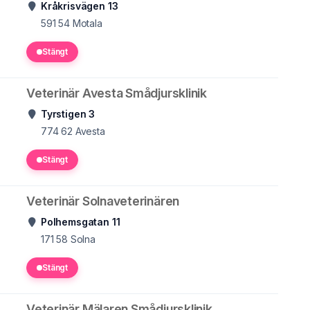
Kråkrisvägen 13
591 54
Motala
Stängt
Veterinär Avesta Smådjursklinik
Tyrstigen 3
774 62
Avesta
Stängt
Veterinär Solnaveterinären
Polhemsgatan 11
171 58
Solna
Stängt
Veterinär Mälaren Smådjursklinik