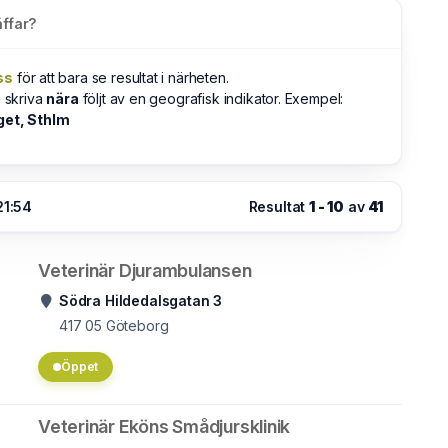
ffar?
ss
för att bara se resultat i närheten.
u skriva
nära
följt av en geografisk indikator. Exempel:
get, Sthlm
21:54
Resultat
1 - 10
av
41
Veterinär Djurambulansen
Södra Hildedalsgatan 3
417 05
Göteborg
Öppet
Veterinär Eköns Smådjursklinik