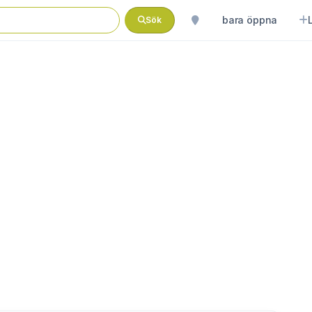
bara öppna
Sök