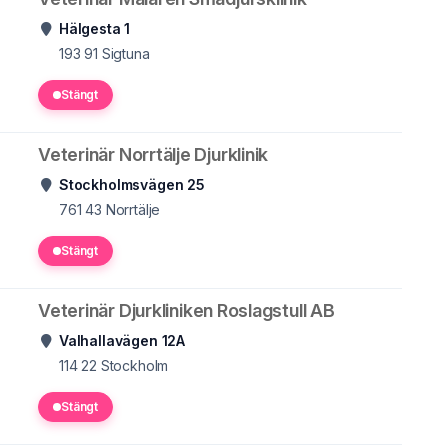
Hälgesta 1
193 91
Sigtuna
Stängt
Veterinär Norrtälje Djurklinik
Stockholmsvägen 25
761 43
Norrtälje
Stängt
Veterinär Djurkliniken Roslagstull AB
Valhallavägen 12A
114 22
Stockholm
Stängt