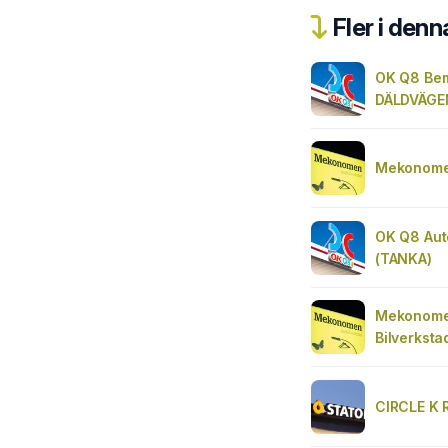
Fler i denn
OK Q8 Be
DÄLDVÄGE
Mekonomen
OK Q8 Au
(TANKA)
Mekonome
Bilverksta
CIRCLE K