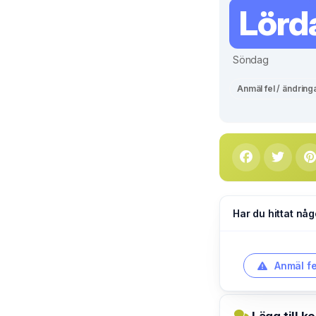
Lörd
Söndag
Anmäl fel / ändring
Har du hittat någ
Anmäl fe