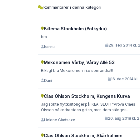
Kommentarer i denna kategori
Biltema Stockholm (Botkyrka)
bra
29. sep 2014 kl. 
hannu
Mekonomen Vårby, Vårby Allé 53
Riktigt bra Mekonomen inte som andra!!!
16. dec 2014 kl.
Dani
Clas Ohlson Stockholm, Kungens Kurva
Jag sökte flyttkartonger på IKEA. SLUT! "Prova Claes
Olsson på andra sidan gatan, men dom stänger...
20. aug 2018 kl. 
Helene Gladsaxe
Clas Ohlson Stockholm, Skärholmen