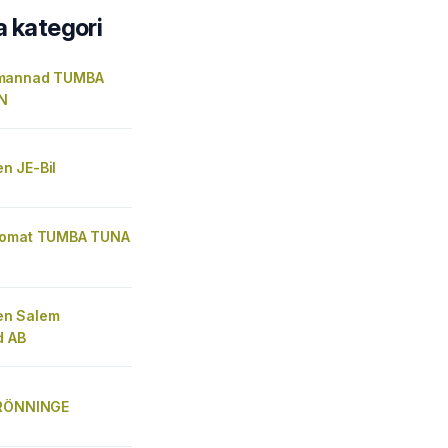
a kategori
mannad TUMBA
N
 JE-Bil
tomat TUMBA TUNA
n Salem
d AB
 RÖNNINGE