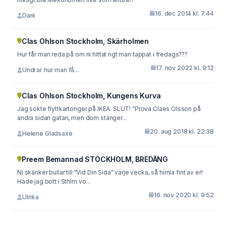
16. dec 2014 kl. 7:44
Dani
Clas Ohlson Stockholm, Skärholmen
Hur får man reda på om ni hittat ngt man tappat i fredags???
17. nov 2022 kl. 9:12
Undrar hur man få...
Clas Ohlson Stockholm, Kungens Kurva
Jag sökte flyttkartonger på IKEA. SLUT! "Prova Claes Olsson på
andra sidan gatan, men dom stänger...
20. aug 2018 kl. 22:38
Helene Gladsaxe
Preem Bemannad STOCKHOLM, BREDÄNG
Ni skänker bullar till "Vid Din Sida" varje vecka, så himla fint av er!
Hade jag bott i Sthlm vo...
16. nov 2020 kl. 9:52
Ulrika