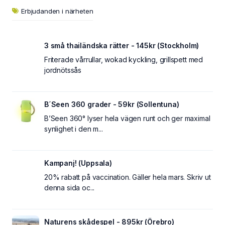
Erbjudanden i närheten
3 små thailändska rätter - 145kr (Stockholm)
Friterade vårrullar, wokad kyckling, grillspett med
jordnötssås
B´Seen 360 grader - 59kr (Sollentuna)
B’Seen 360° lyser hela vägen runt och ger maximal
synlighet i den m...
Kampanj! (Uppsala)
20% rabatt på vaccination. Gäller hela mars. Skriv ut
denna sida oc...
Naturens skådespel - 895kr (Örebro)