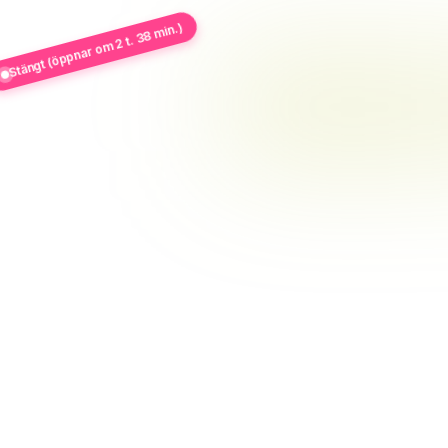
Stängt (öppnar om 2 t. 38 min.)