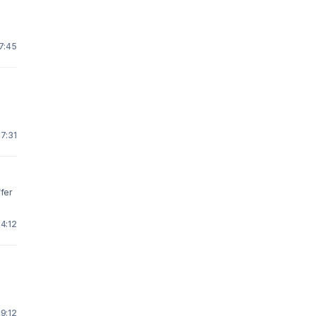
17:45
17:31
 4:12
19:12