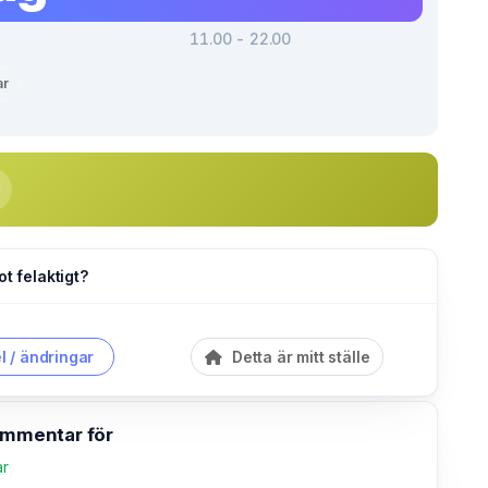
11.00 - 22.00
ar
ot felaktigt?
l / ändringar
Detta är mitt ställe
kommentar för
ar