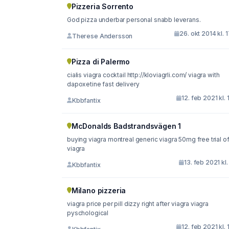
Pizzeria Sorrento
God pizza underbar personal snabb leverans.
26. okt 2014 kl. 
Therese Andersson
Pizza di Palermo
cialis viagra cocktail http://kloviagrli.com/ viagra with
dapoxetine fast delivery
12. feb 2021 kl. 
Kbbfantix
McDonalds Badstrandsvägen 1
buying viagra montreal generic viagra 50mg free trial offer
viagra
13. feb 2021 kl.
Kbbfantix
Milano pizzeria
viagra price per pill dizzy right after viagra viagra
pyschological
12. feb 2021 kl. 