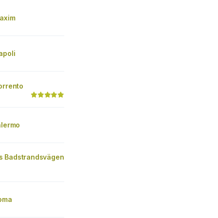
Maxim
apoli
orrento
alermo
s Badstrandsvägen
Roma