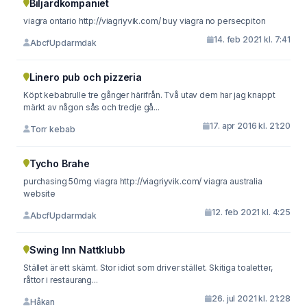
Biljardkompaniet
viagra ontario http://viagriyvik.com/ buy viagra no persecpiton
14. feb 2021 kl. 7:41
AbcfUpdarmdak
Linero pub och pizzeria
Köpt kebabrulle tre gånger härifrån. Två utav dem har jag knappt
märkt av någon sås och tredje gå...
17. apr 2016 kl. 21:20
Torr kebab
Tycho Brahe
purchasing 50mg viagra http://viagriyvik.com/ viagra australia
website
12. feb 2021 kl. 4:25
AbcfUpdarmdak
Swing Inn Nattklubb
Stället är ett skämt. Stor idiot som driver stället. Skitiga toaletter,
råttor i restaurang...
26. jul 2021 kl. 21:28
Håkan