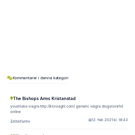
Kommentarer i denna kategori
The Bishops Arms Kristanstad
yourstabs viagra http://kloviagrli.com/ generic viagra drugstore1st
online
12. feb 2021 kl. 18:43
Kbbfantix