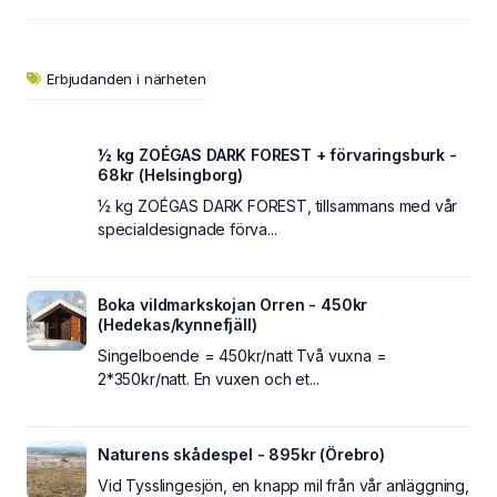
Erbjudanden i närheten
½ kg ZOÉGAS DARK FOREST + förvaringsburk -
68kr (Helsingborg)
½ kg ZOÉGAS DARK FOREST, tillsammans med vår
specialdesignade förva...
Boka vildmarkskojan Orren - 450kr
(Hedekas/kynnefjäll)
Singelboende = 450kr/natt Två vuxna =
2*350kr/natt. En vuxen och et...
Naturens skådespel - 895kr (Örebro)
Vid Tysslingesjön, en knapp mil från vår anläggning,