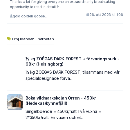
Thanks a lot for giving everyone an extraordinarily breathtaking
opportunity to read in detail fr...
26. okt 2023 kl. 1:06
gold golden goose...
Erbjudanden i närheten
½ kg ZOÉGAS DARK FOREST + förvaringsburk -
68kr (Helsingborg)
½ kg ZOÉGAS DARK FOREST, tillsammans med vår
specialdesignade förva...
Boka vildmarkskojan Orren - 450kr
(Hedekas/kynnefjäll)
Singelboende = 450kr/natt Två vuxna =
2*350kr/natt. En vuxen och et...