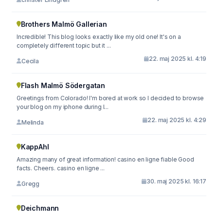
Brothers Malmö Gallerian
Incredible! This blog looks exactly like my old one! It's on a
completely different topic but it ...
22. maj 2025 kl. 4:19
Cecila
Flash Malmö Södergatan
Greetings from Colorado! I'm bored at work so I decided to browse
your blog on my iphone during l...
22. maj 2025 kl. 4:29
Melinda
KappAhl
Amazing many of great information! casino en ligne fiable Good
facts. Cheers. casino en ligne ...
30. maj 2025 kl. 16:17
Gregg
Deichmann