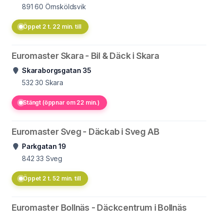
891 60
Örnsköldsvik
Öppet 2 t. 22 min. till
Euromaster Skara - Bil & Däck i Skara
Skaraborgsgatan 35
532 30
Skara
Stängt (öppnar om 22 min.)
Euromaster Sveg - Däckab i Sveg AB
Parkgatan 19
842 33
Sveg
Öppet 2 t. 52 min. till
Euromaster Bollnäs - Däckcentrum i Bollnäs