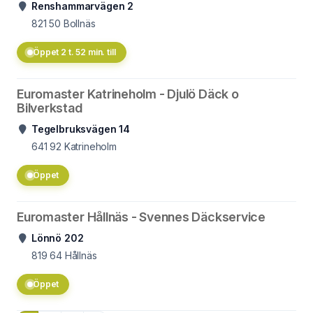
Renshammarvägen 2
821 50
Bollnäs
Öppet 2 t. 52 min. till
Euromaster Katrineholm - Djulö Däck o
Bilverkstad
Tegelbruksvägen 14
641 92
Katrineholm
Öppet
Euromaster Hållnäs - Svennes Däckservice
Lönnö 202
819 64
Hållnäs
Öppet