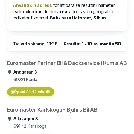
Använd din adress
för att bara se resultat i närheten.
I söktexten kan du skriva
nära
följt av en geografisk
indikator. Exempel:
Butik nära Hötorget, Sthlm
Tid vid sökning: 13:38
Resultat
1 - 10
av
mer än 50
Euromaster Partner Bil & Däckservice i Kumla AB
Änggatan 3
69221
Kumla
Öppet 2 t. 52 min. till
Euromaster Karlskoga - Bjuhrs Bil AB
Silovägen 3
691 42
Karlskoga