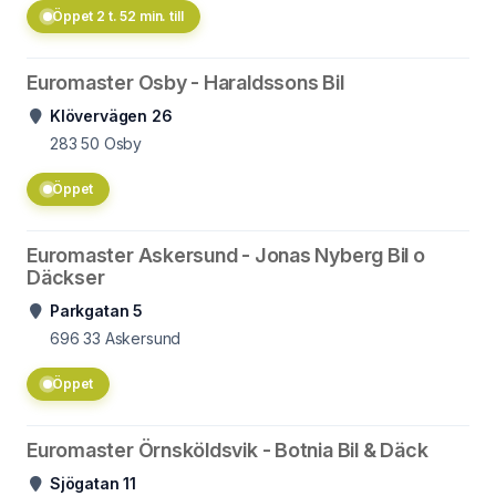
Öppet 2 t. 52 min. till
Euromaster Osby - Haraldssons Bil
Klövervägen 26
283 50
Osby
Öppet
Euromaster Askersund - Jonas Nyberg Bil o
Däckser
Parkgatan 5
696 33
Askersund
Öppet
Euromaster Örnsköldsvik - Botnia Bil & Däck
Sjögatan 11