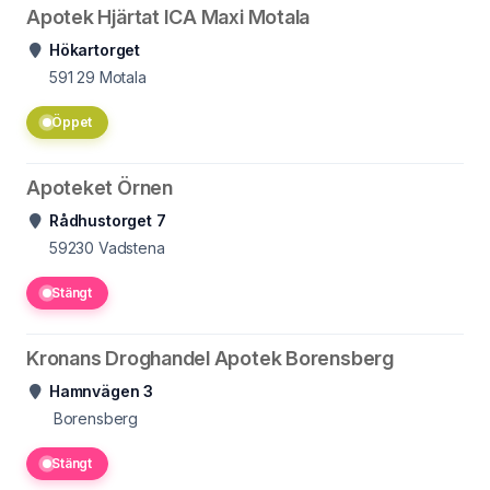
Apotek Hjärtat ICA Maxi Motala
Hökartorget
591 29
Motala
Öppet
Apoteket Örnen
Rådhustorget 7
59230
Vadstena
Stängt
Kronans Droghandel Apotek Borensberg
Hamnvägen 3
Borensberg
Stängt