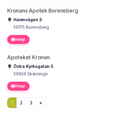
Kronans Apotek Borensberg
Hamnvägen 3
59175
Borensberg
Stängt
Apoteket Kronan
Östra Kyrkogatan 5
59634
Skänninge
Stängt
1
2
3
»