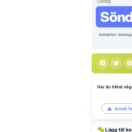
Lördag
Sön
Anmäl fel / ändring
Har du hittat någ
Anmäl fe
Lägg till k