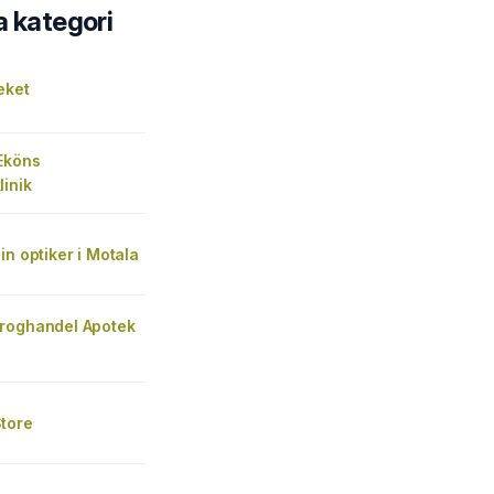
a kategori
eket
Eköns
inik
in optiker i Motala
roghandel Apotek
tore