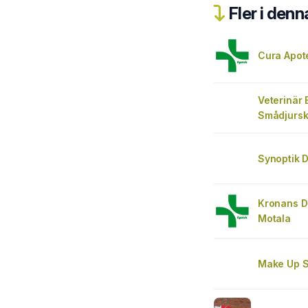
Fler i denn
Cura Apot
Veterinär 
Smådjurskl
Synoptik D
Kronans D
Motala
Make Up S