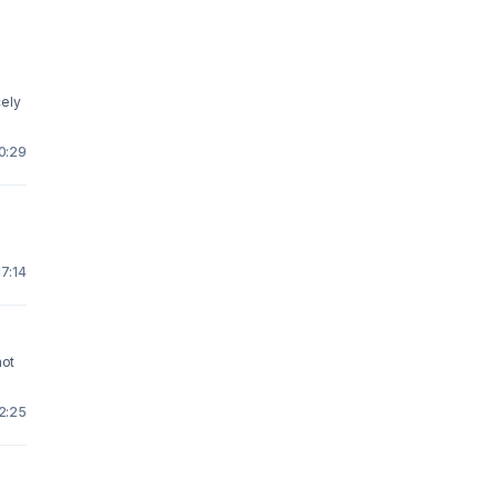
cely
10:29
17:14
not
22:25