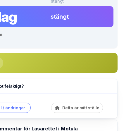
stängt
dag
stängt
ar
ot felaktigt?
l / ändringar
Detta är mitt ställe
ommentar för Lasarettet i Motala