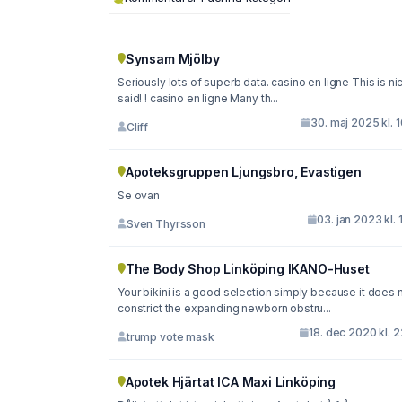
Synsam Mjölby
Seriously lots of superb data. casino en ligne This is ni
said! ! casino en ligne Many th...
30. maj 2025 kl. 
Cliff
Apoteksgruppen Ljungsbro, Evastigen
Se ovan
03. jan 2023 kl. 
Sven Thyrsson
The Body Shop Linköping IKANO-Huset
Your bikini is a good selection simply because it does 
constrict the expanding newborn obstru...
18. dec 2020 kl. 
trump vote mask
Apotek Hjärtat ICA Maxi Linköping