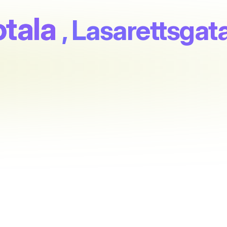
otala
, Lasarettsgat