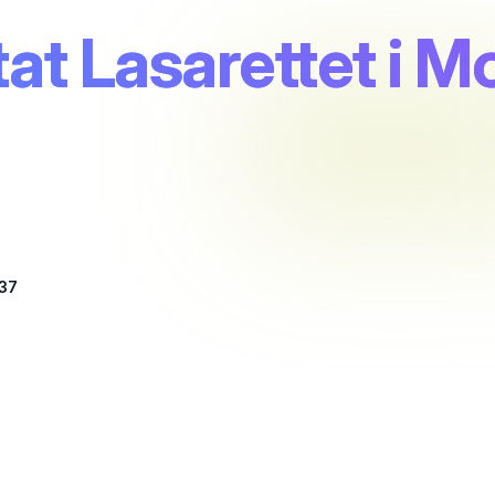
at Lasarettet i M
 37