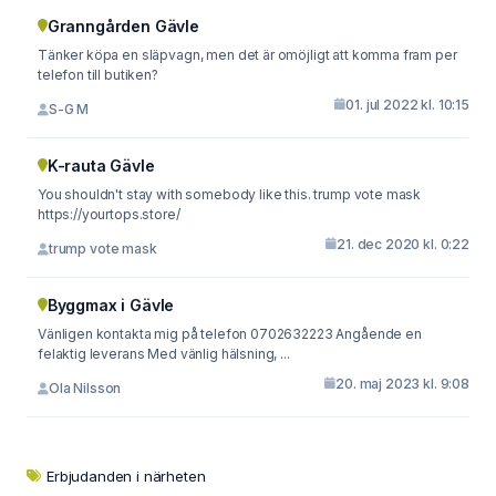
Granngården Gävle
Tänker köpa en släpvagn, men det är omöjligt att komma fram per
telefon till butiken?
01. jul 2022 kl. 10:15
S-G M
K-rauta Gävle
You shouldn't stay with somebody like this. trump vote mask
https://yourtops.store/
21. dec 2020 kl. 0:22
trump vote mask
Byggmax i Gävle
Vänligen kontakta mig på telefon 0702632223 Angående en
felaktig leverans Med vänlig hälsning, ...
20. maj 2023 kl. 9:08
Ola Nilsson
Erbjudanden i närheten