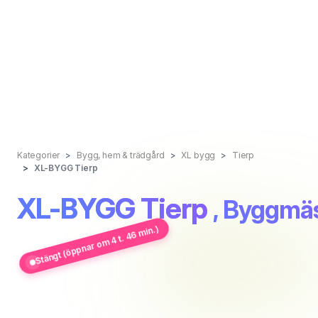
Kategorier
Bygg, hem & trädgård
XL bygg
Tierp
XL-BYGG Tierp
XL-BYGG Tierp
, Byggmä
Stängt (öppnar om 4 t. 46 min.)