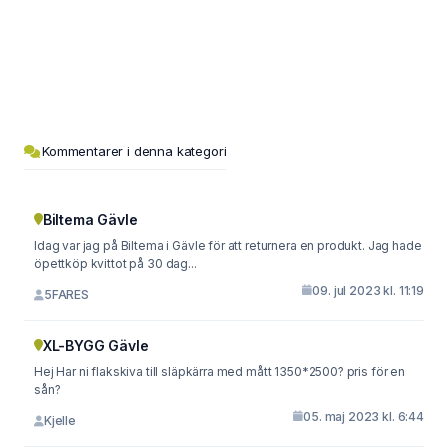
Kommentarer i denna kategori
Biltema Gävle
Idag var jag på Biltema i Gävle för att returnera en produkt. Jag hade
öpettköp kvittot på 30 dag...
09. jul 2023 kl. 11:19
5FARES
XL-BYGG Gävle
Hej Har ni flakskiva till släpkärra med mått 1350*2500? pris för en
sån?
05. maj 2023 kl. 6:44
Kjelle