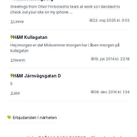
Greetings from Ohio! I'm bored to tears at work so I decided to
check out your site on my iphone ...
22. maj 2025 kl. 0:55
Linnie
H&M Kullagatan
Hej imorgen er det Midsommer imorgen har i åben imorgen på
kullagatan
19. jun 2014 kl. 22:18
Nesrin
H&M Järnvägsgatan D
5
08. dec 2014 kl. 1:34
abir
Erbjudanden i närheten