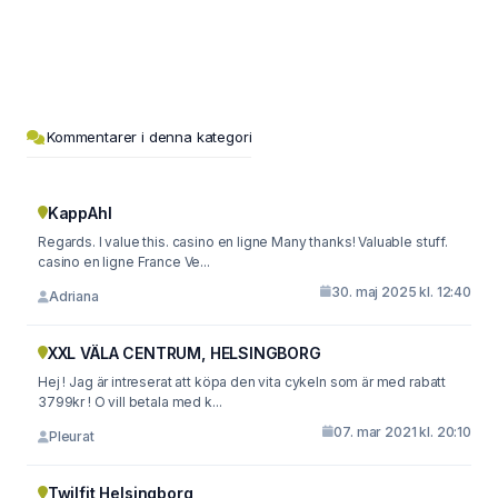
Kommentarer i denna kategori
KappAhl
Regards. I value this. casino en ligne Many thanks! Valuable stuff.
casino en ligne France Ve...
30. maj 2025 kl. 12:40
Adriana
XXL VÄLA CENTRUM, HELSINGBORG
Hej ! Jag är intreserat att köpa den vita cykeln som är med rabatt
3799kr ! O vill betala med k...
07. mar 2021 kl. 20:10
Pleurat
Twilfit Helsingborg