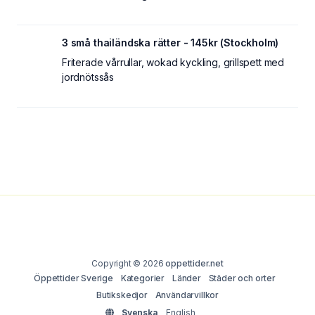
3 små thailändska rätter - 145kr (Stockholm)
Friterade vårrullar, wokad kyckling, grillspett med
jordnötssås
Copyright © 2026
oppettider.net
Öppettider Sverige
Kategorier
Länder
Städer och orter
Butikskedjor
Användarvillkor
Svenska
English