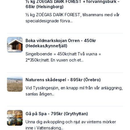
½ kg ZOÉGAS DARK FOREST + förvaringsburk -
68kr (Helsingborg)
½ kg ZOÉGAS DARK FOREST, tillsammans med vår
specialdesignade förva...
Boka vildmarkskojan Orren - 450kr
(Hedekas/kynnefjäll)
Singelboende = 450kr/natt Två vuxna =
2*350kr/natt. En vuxen och et...
Naturens skådespel - 895kr (Örebro)
Vid Tysslingesjön, en knapp mil från vår anläggning,
samlas årligen...
Gå på Spa - 795kr (Grythyttan)
Unna dig avkoppling och njut av vinterns mörker
inne i Vattensalong...