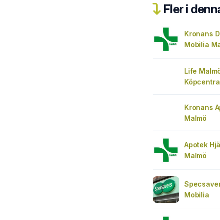
Fler i denn
Kronans D
Mobilia M
Life Malmö
Köpcentra
Kronans A
Malmö
Apotek Hjä
Malmö
Specsaver
Mobilia