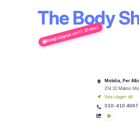
The Body Sh
Stängt (öppnar om 1 t. 25 min.)
Mobilia, Per Al
214 32
Malmö Mob
Visa vägen dit
010-410 4067