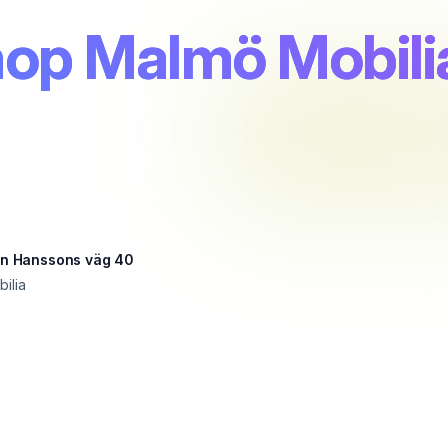
op Malmö Mobili
bin Hanssons väg 40
ilia