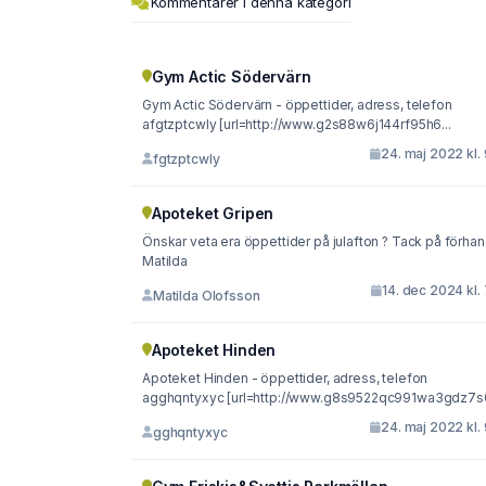
Kommentarer i denna kategori
Gym Actic Södervärn
Gym Actic Södervärn - öppettider, adress, telefon
afgtzptcwly [url=http://www.g2s88w6j144rf95h6...
24. maj 2022 kl.
fgtzptcwly
Apoteket Gripen
Önskar veta era öppettider på julafton ? Tack på förhand
Matilda
14. dec 2024 kl.
Matilda Olofsson
Apoteket Hinden
Apoteket Hinden - öppettider, adress, telefon
agghqntyxyc [url=http://www.g8s9522qc991wa3gdz7s0
24. maj 2022 kl.
gghqntyxyc