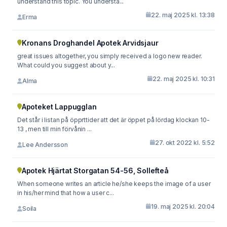
understand this topic. You understa...
22. maj 2025 kl. 13:38
Erma
Kronans Droghandel Apotek Arvidsjaur
great issues altogether, you simply received a logo new reader.
What could you suggest about y...
22. maj 2025 kl. 10:31
Alma
Apoteket Lappugglan
Det står i listan på öpprttider att det är öppet på lördag klockan 10-
13 , men till min förvånin ...
27. okt 2022 kl. 5:52
Lee Andersson
Apotek Hjärtat Storgatan 54-56, Sollefteå
When someone writes an article he/she keeps the image of a user
in his/her mind that how a user c...
19. maj 2025 kl. 20:04
Soila