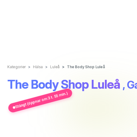
Kategorier
Hälsa
Luleå
The Body Shop Luleå
The Body Shop Luleå
, G
Stängt (öppnar om 3 t. 55 min.)