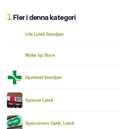
Fler i denna kategori
Life Luleå Smedjan
Make Up Store
Apoteket Smedjan
Synsam Luleå
Specsavers Optik, Luleå