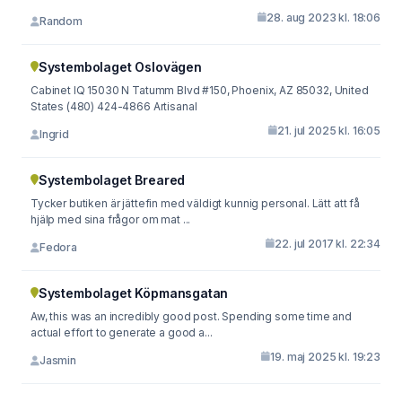
28. aug 2023 kl. 18:06
Random
Systembolaget Oslovägen
Cabinet IQ 15030 N Tatumm Blvd #150, Phoenix, AZ 85032, United
Ѕtates (480) 424-4866 Artisanal
21. jul 2025 kl. 16:05
Ingrid
Systembolaget Breared
Tycker butiken är jättefin med väldigt kunnig personal. Lätt att få
hjälp med sina frågor om mat ...
22. jul 2017 kl. 22:34
Fedora
Systembolaget Köpmansgatan
Aw, this was an incredibly good post. Spending some time and
actual effort to generate a good a...
19. maj 2025 kl. 19:23
Jasmin