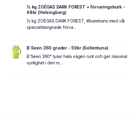
½ kg ZOÉGAS DARK FOREST + förvaringsburk -
68kr (Helsingborg)
½ kg ZOÉGAS DARK FOREST, tillsammans med vår
specialdesignade förva...
B´Seen 360 grader - 59kr (Sollentuna)
B’Seen 360° lyser hela vägen runt och ger maximal
synlighet i den m...