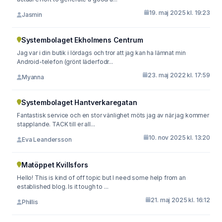
19. maj 2025 kl. 19:23
Jasmin
Systembolaget Ekholmens Centrum
Jag var i din butik i lördags och tror att jag kan ha lämnat min
Android-telefon (grönt läderfodr...
23. maj 2022 kl. 17:59
Myanna
Systembolaget Hantverkaregatan
Fantastisk service och en stor vänlighet möts jag av när jag kommer
stapplande. TACK till er all...
10. nov 2025 kl. 13:20
Eva Leandersson
Matöppet Kvillsfors
Hello! This is kind of off topic but I need some help from an
established blog. Is it tough to ...
21. maj 2025 kl. 16:12
Phillis