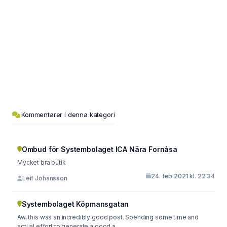
Kommentarer i denna kategori
Ombud för Systembolaget ICA Nära Fornåsa
Mycket bra butik
24. feb 2021 kl. 22:34
Leif Johansson
Systembolaget Köpmansgatan
Aw, this was an incredibly good post. Spending some time and
actual effort to generate a good a...