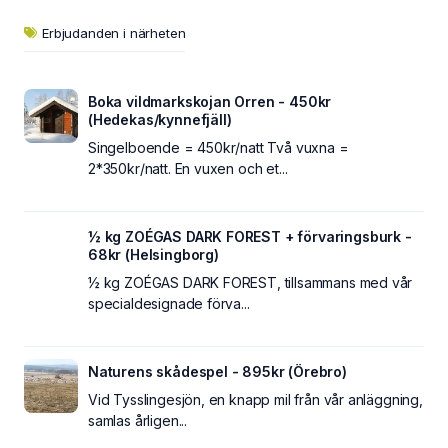
Erbjudanden i närheten
Boka vildmarkskojan Orren - 450kr
(Hedekas/kynnefjäll)
Singelboende = 450kr/natt Två vuxna =
2*350kr/natt. En vuxen och et...
½ kg ZOÉGAS DARK FOREST + förvaringsburk -
68kr (Helsingborg)
½ kg ZOÉGAS DARK FOREST, tillsammans med vår
specialdesignade förva...
Naturens skådespel - 895kr (Örebro)
Vid Tysslingesjön, en knapp mil från vår anläggning,
samlas årligen...