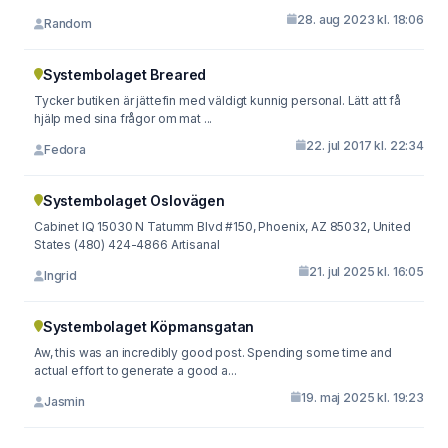
28. aug 2023 kl. 18:06
Random
Systembolaget Breared
Tycker butiken är jättefin med väldigt kunnig personal. Lätt att få
hjälp med sina frågor om mat ...
22. jul 2017 kl. 22:34
Fedora
Systembolaget Oslovägen
Cabinet IQ 15030 N Tatumm Blvd #150, Phoenix, AZ 85032, United
Ѕtates (480) 424-4866 Artisanal
21. jul 2025 kl. 16:05
Ingrid
Systembolaget Köpmansgatan
Aw, this was an incredibly good post. Spending some time and
actual effort to generate a good a...
19. maj 2025 kl. 19:23
Jasmin