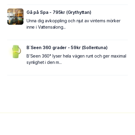
Gå på Spa - 795kr (Grythyttan)
Unna dig avkoppling och njut av vinterns mörker
inne i Vattensalong...
B´Seen 360 grader - 59kr (Sollentuna)
B’Seen 360° lyser hela vägen runt och ger maximal
synlighet i den m...