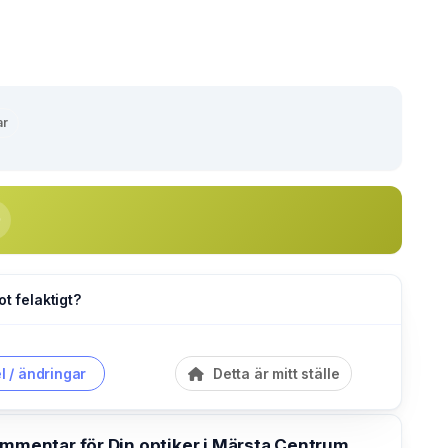
ar
ot felaktigt?
l / ändringar
Detta är mitt ställe
ommentar för Din optiker i Märsta Centrum,