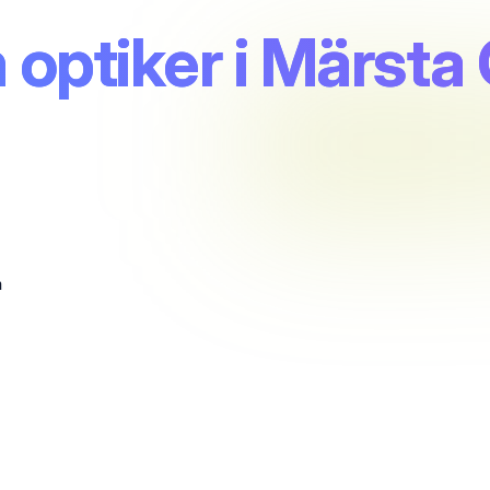
 optiker i Märsta
m