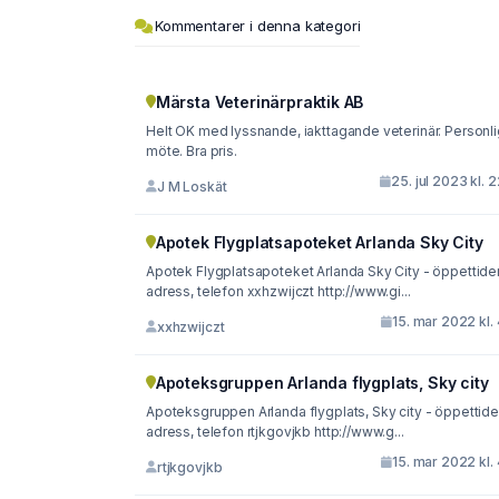
Kommentarer i denna kategori
Märsta Veterinärpraktik AB
Helt OK med lyssnande, iakttagande veterinär. Personli
möte. Bra pris.
25. jul 2023 kl. 
J M Loskät
Apotek Flygplatsapoteket Arlanda Sky City
Apotek Flygplatsapoteket Arlanda Sky City - öppettider
adress, telefon xxhzwijczt http://www.gi...
15. mar 2022 kl.
xxhzwijczt
Apoteksgruppen Arlanda flygplats, Sky city
Apoteksgruppen Arlanda flygplats, Sky city - öppettider
adress, telefon rtjkgovjkb http://www.g...
15. mar 2022 kl.
rtjkgovjkb