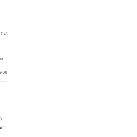
 7:41
eb
 9:06
)
er