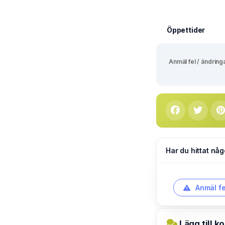
Öppettider
Anmäl fel / ändring
Har du hittat någ
Anmäl fe
Lägg till k