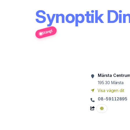
Synoptik Din
Stängt
Märsta Centru
195 30
Märsta
Visa vägen dit
08-59112895