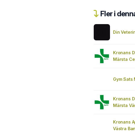
Fler i denn
Din Veteri
Kronans D
Märsta Ce
Gym Sats 
Kronans D
Märsta Vä
Kronans A
Västra Ba