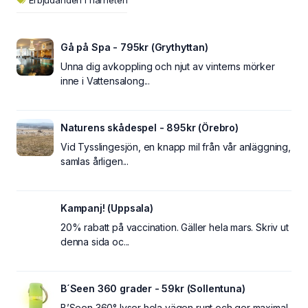
Gå på Spa - 795kr (Grythyttan)
Unna dig avkoppling och njut av vinterns mörker
inne i Vattensalong...
Naturens skådespel - 895kr (Örebro)
Vid Tysslingesjön, en knapp mil från vår anläggning,
samlas årligen...
Kampanj! (Uppsala)
20% rabatt på vaccination. Gäller hela mars. Skriv ut
denna sida oc...
B´Seen 360 grader - 59kr (Sollentuna)
B’Seen 360° lyser hela vägen runt och ger maximal