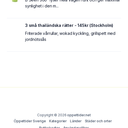
synlighet i den m...
3 små thailändska rätter - 145kr (Stockholm)
Friterade vårrullar, wokad kyckling, grillspett med
jordnötssås
Copyright © 2026
oppettider.net
Öppettider Sverige
Kategorier
Länder
Städer och orter
Butikskedjor
Användarvillkor