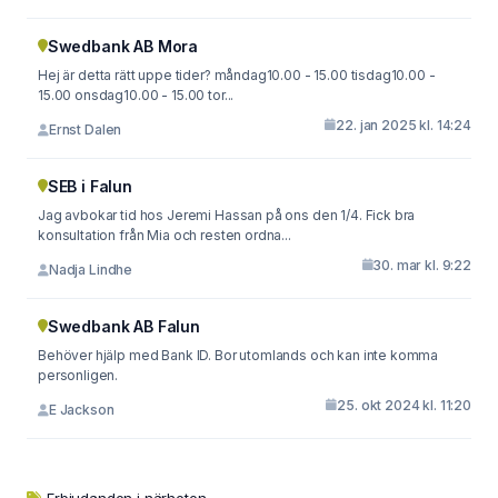
Swedbank AB Mora
Hej är detta rätt uppe tider? måndag10.00 - 15.00 tisdag10.00 -
15.00 onsdag10.00 - 15.00 tor...
22. jan 2025 kl. 14:24
Ernst Dalen
SEB i Falun
Jag avbokar tid hos Jeremi Hassan på ons den 1/4. Fick bra
konsultation från Mia och resten ordna...
30. mar kl. 9:22
Nadja Lindhe
Swedbank AB Falun
Behöver hjälp med Bank ID. Bor utomlands och kan inte komma
personligen.
25. okt 2024 kl. 11:20
E Jackson
Erbjudanden i närheten