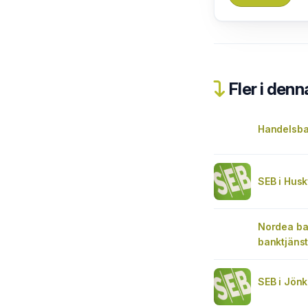
Fler i denn
Handelsb
SEB i Hus
Nordea ba
banktjänst
SEB i Jön