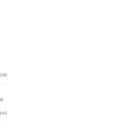
10:25
it
12:07