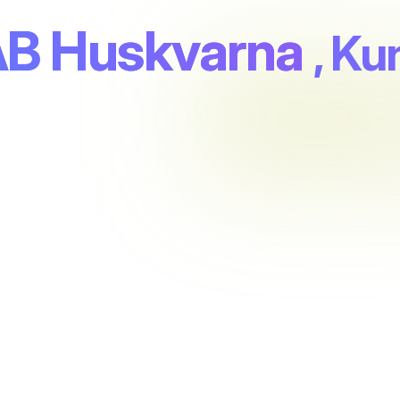
B Huskvarna
, K