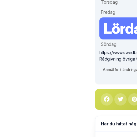
Torsdag
Fredag
Lörd
Söndag
https://www.swedb
Rådgivning övriga t
Anmäl fel / ändring
Har du hittat någ