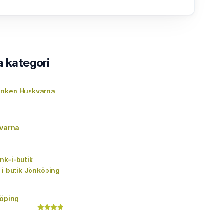
a kategori
anken Huskvarna
kvarna
nk-i-butik
 i butik Jönköping
köping