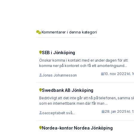
Kommentarer i denna kategori
SEB i Jönköping
Önskar komma i kontakt med er under dagen för att
komma ner på kontoret och få ett amorteringsund...
10. nov 2022 kl. 
Jonas Johannesson
Swedbank AB Jönköping
Bedrövligt att det inte går att nå på telefonen, samma sk
som en internettbank men där får man ...
28. jan 2025 kl. 
oacceptabelt svå...
Nordea-kontor Nordea Jönköping