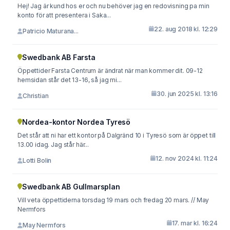
Hej! Jag är kund hos er och nu behöver jag en redovisning pa min
konto för att presentera i Saka...
22. aug 2018 kl. 12:29
Patricio Maturana...
Swedbank AB Farsta
Öppettider Farsta Centrum är ändrat när man kommer dit. 09-12
hemsidan står det 13-16, så jag mi...
30. jun 2025 kl. 13:16
Christian
Nordea-kontor Nordea Tyresö
Det står att ni har ett kontor på Dalgränd 10 i Tyresö som är öppet till
13.00 idag. Jag står här...
12. nov 2024 kl. 11:24
Lotti Bolin
Swedbank AB Gullmarsplan
Vill veta öppettiderna torsdag 19 mars och fredag 20 mars. // May
Nermfors
17. mar kl. 16:24
May Nermfors