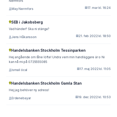
Nermfors
17. mar kl. 16:24
May Nermfors
SEB i Jakobsberg
Vad händer? Ska ni stänga?
21. feb 2022 kl. 18:50
Jens Håkansson
Handelsbanken Stockholm Tessinparken
Hej angående om låne löfte! Undra vem min handläggare är☺️ Ni
kan nå mi på 0725555085
17. maj 2022 kl. 11:05
Ismail öcal
Handelsbanken Stockholm Gamla Stan
Hej jag behöver ny adress!
19. dec 2022 kl. 10:53
Erdenebayar