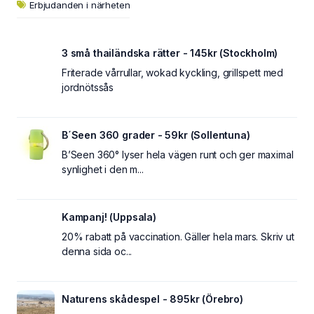
Erbjudanden i närheten
3 små thailändska rätter - 145kr (Stockholm)
Friterade vårrullar, wokad kyckling, grillspett med
jordnötssås
B´Seen 360 grader - 59kr (Sollentuna)
B’Seen 360° lyser hela vägen runt och ger maximal
synlighet i den m...
Kampanj! (Uppsala)
20% rabatt på vaccination. Gäller hela mars. Skriv ut
denna sida oc...
Naturens skådespel - 895kr (Örebro)