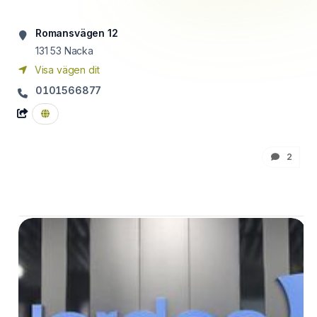
Romansvägen 12
131 53
Nacka
Visa vägen dit
0101566877
2