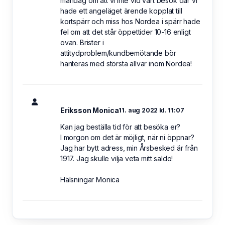
måndag om att vi inte vid vårt besök där vi
hade ett angeläget ärende kopplat till
kortspärr och miss hos Nordea i spärr hade
fel om att det står öppettider 10-16 enligt
ovan. Brister i
attitydproblem/kundbemötande bör
hanteras med största allvar inom Nordea!
Eriksson Monica
11. aug 2022 kl. 11:07
Kan jag beställa tid för att besöka er?
I morgon om det är möjligt, när ni öppnar?
Jag har bytt adress, min Årsbesked är från
1917. Jag skulle vilja veta mitt saldo!
Hälsningar Monica