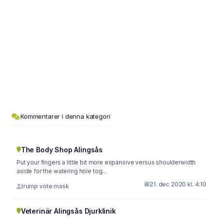
Kommentarer i denna kategori
The Body Shop Alingsås
Put your fingers a little bit more expansive versus shoulderwidth
aside for the watering hole tog...
21. dec 2020 kl. 4:10
trump vote mask
Veterinär Alingsås Djurklinik