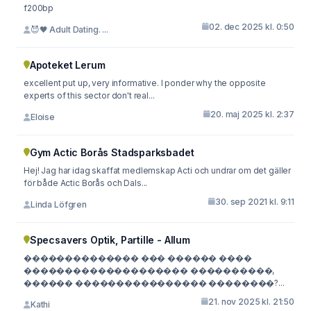
f200bp
02. dec 2025 kl. 0:50
😈🖤 Adult Dating. ...
Apoteket Lerum
excellent put up, very informative. I ponder why the opposite
experts of this sector don't real...
20. maj 2025 kl. 2:37
Eloise
Gym Actic Borås Stadsparksbadet
Hej! Jag har idag skaffat medlemskap Acti och undrar om det gäller
för både Actic Borås och Dals...
30. sep 2021 kl. 9:11
Linda Löfgren
Specsavers Optik, Partille - Allum
�������������� ��� ������ ����
�������������������� ����������,
������ ���������������� ��������?...
21. nov 2025 kl. 21:50
Kathi