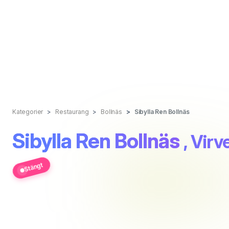
Kategorier
Restaurang
Bollnäs
Sibylla Ren Bollnäs
Sibylla Ren Bollnäs
, Virv
Stängt