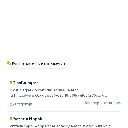
Kommentarer i denna kategori
GlösBolagret
GlösBolagret - öppettider, adress, telefon
[url=http://www.g0xxryw831vo20r18f508cyut661uj75s.org...
13. sep 2021 kl. 7:25
xsmtgohxjv
Pizzeria Napoli
Pizzeria Napoli - öppettider, adress, telefon atktrkqjjx tktrkqjjx