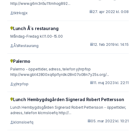
http://www.g6m3n5u11tmhog892...
27. apr 2022 kl. 0:08
tktrkqjjx
Lunch Å´s restaurang
Måndag-Fredag kl.11.00-15.00
12. feb 2019 kl. 14:15
Å’sRestaurang
Palermo
Palermo - öppettider, adress, telefon yjhrpfop
http://www.gbt42800xq6pl1yrdki28n07o08n7y25s.org/...
11. maj 2023 kl. 22:11
yjhrpfop
Lunch Hembygdsgården Signerad Robert Pettersson
Lunch Hembygdsgården Signerad Robert Pettersson - öppettider,
adress, telefon klcmsloefq http://...
05. mar 2022 kl. 10:21
klcmsloefq