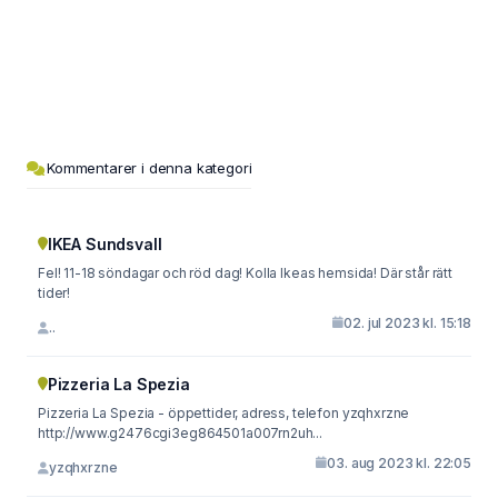
Kommentarer i denna kategori
IKEA Sundsvall
Fel! 11-18 söndagar och röd dag! Kolla Ikeas hemsida! Där står rätt
tider!
02. jul 2023 kl. 15:18
..
Pizzeria La Spezia
Pizzeria La Spezia - öppettider, adress, telefon yzqhxrzne
http://www.g2476cgi3eg864501a007rn2uh...
03. aug 2023 kl. 22:05
yzqhxrzne