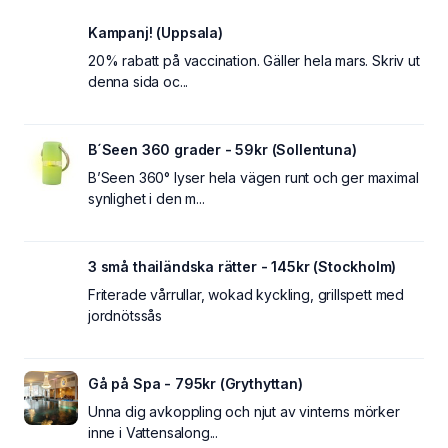
Kampanj! (Uppsala)
20% rabatt på vaccination. Gäller hela mars. Skriv ut
denna sida oc...
B´Seen 360 grader - 59kr (Sollentuna)
B’Seen 360° lyser hela vägen runt och ger maximal
synlighet i den m...
3 små thailändska rätter - 145kr (Stockholm)
Friterade vårrullar, wokad kyckling, grillspett med
jordnötssås
Gå på Spa - 795kr (Grythyttan)
Unna dig avkoppling och njut av vinterns mörker
inne i Vattensalong...