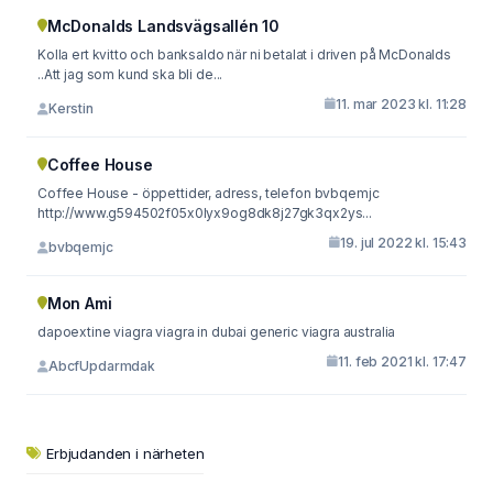
McDonalds Landsvägsallén 10
Kolla ert kvitto och banksaldo när ni betalat i driven på McDonalds
..Att jag som kund ska bli de...
11. mar 2023 kl. 11:28
Kerstin
Coffee House
Coffee House - öppettider, adress, telefon bvbqemjc
http://www.g594502f05x0lyx9og8dk8j27gk3qx2ys...
19. jul 2022 kl. 15:43
bvbqemjc
Mon Ami
dapoextine viagra viagra in dubai generic viagra australia
11. feb 2021 kl. 17:47
AbcfUpdarmdak
Erbjudanden i närheten