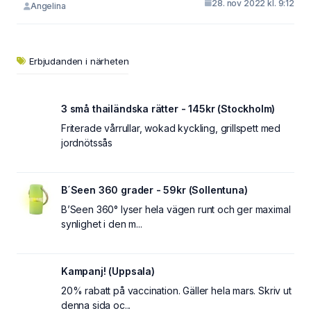
28. nov 2022 kl. 9:12
Angelina
Erbjudanden i närheten
3 små thailändska rätter - 145kr (Stockholm)
Friterade vårrullar, wokad kyckling, grillspett med
jordnötssås
B´Seen 360 grader - 59kr (Sollentuna)
B’Seen 360° lyser hela vägen runt och ger maximal
synlighet i den m...
Kampanj! (Uppsala)
20% rabatt på vaccination. Gäller hela mars. Skriv ut
denna sida oc...