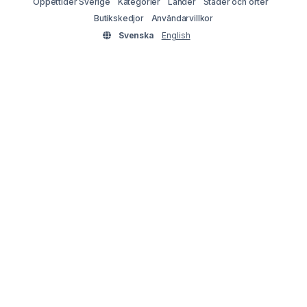
Öppettider Sverige
Kategorier
Länder
Städer och orter
Butikskedjor
Användarvillkor
Svenska
English