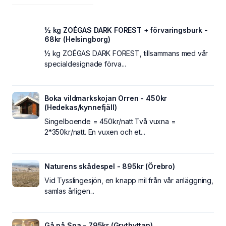
½ kg ZOÉGAS DARK FOREST + förvaringsburk -
68kr (Helsingborg)
½ kg ZOÉGAS DARK FOREST, tillsammans med vår
specialdesignade förva...
Boka vildmarkskojan Orren - 450kr
(Hedekas/kynnefjäll)
Singelboende = 450kr/natt Två vuxna =
2*350kr/natt. En vuxen och et...
Naturens skådespel - 895kr (Örebro)
Vid Tysslingesjön, en knapp mil från vår anläggning,
samlas årligen...
Gå på Spa - 795kr (Grythyttan)