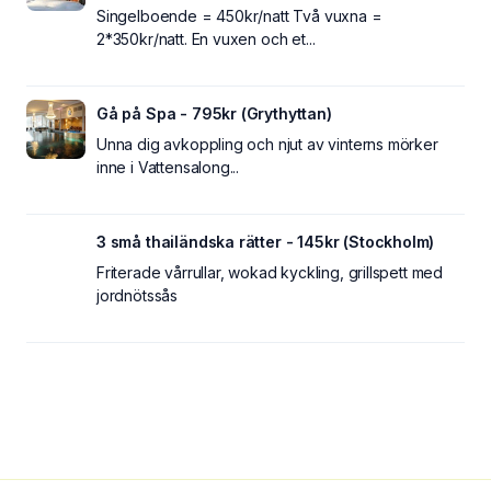
Singelboende = 450kr/natt Två vuxna =
2*350kr/natt. En vuxen och et...
Gå på Spa - 795kr (Grythyttan)
Unna dig avkoppling och njut av vinterns mörker
inne i Vattensalong...
3 små thailändska rätter - 145kr (Stockholm)
Friterade vårrullar, wokad kyckling, grillspett med
jordnötssås