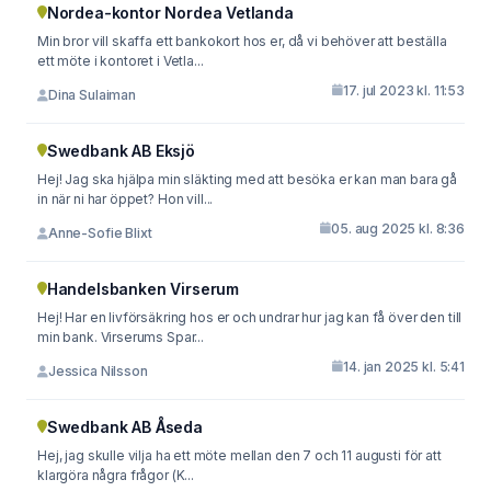
Nordea-kontor Nordea Vetlanda
Min bror vill skaffa ett bankokort hos er, då vi behöver att beställa
ett möte i kontoret i Vetla...
17. jul 2023 kl. 11:53
Dina Sulaiman
Swedbank AB Eksjö
Hej! Jag ska hjälpa min släkting med att besöka er kan man bara gå
in när ni har öppet? Hon vill...
05. aug 2025 kl. 8:36
Anne-Sofie Blixt
Handelsbanken Virserum
Hej! Har en livförsäkring hos er och undrar hur jag kan få över den till
min bank. Virserums Spar...
14. jan 2025 kl. 5:41
Jessica Nilsson
Swedbank AB Åseda
Hej, jag skulle vilja ha ett möte mellan den 7 och 11 augusti för att
klargöra några frågor (K...