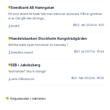
Swedbank AB Hamngatan
Ett stort skämt till bank! När man behöver assistans från er gömmer
ni er. Det går inte att ringa...
02. okt 2024 kl. 9:51
André
Handelsbanken Stockholm Kungsträdgården
Will the bank open tomorrow on Saturday ?
21. jul 2017 kl. 15:44
Sebuliba robert
SEB i Jakobsberg
Vad händer? Ska ni stänga?
21. feb 2022 kl. 18:50
Jens Håkansson
Erbjudanden i närheten