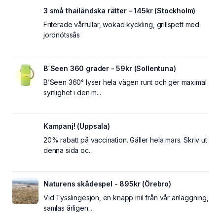
3 små thailändska rätter - 145kr (Stockholm)
Friterade vårrullar, wokad kyckling, grillspett med
jordnötssås
B´Seen 360 grader - 59kr (Sollentuna)
B’Seen 360° lyser hela vägen runt och ger maximal
synlighet i den m...
Kampanj! (Uppsala)
20% rabatt på vaccination. Gäller hela mars. Skriv ut
denna sida oc...
Naturens skådespel - 895kr (Örebro)
Vid Tysslingesjön, en knapp mil från vår anläggning,
samlas årligen...