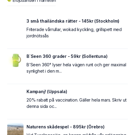
Erbjudanden i närheten
3 små thailändska rätter - 145kr (Stockholm)
Friterade vårrullar, wokad kyckling, grillspett med
jordnötssås
B´Seen 360 grader - 59kr (Sollentuna)
B’Seen 360° lyser hela vägen runt och ger maximal
synlighet i den m...
Kampanj! (Uppsala)
20% rabatt på vaccination. Gäller hela mars. Skriv ut
denna sida oc...
Naturens skådespel - 895kr (Örebro)