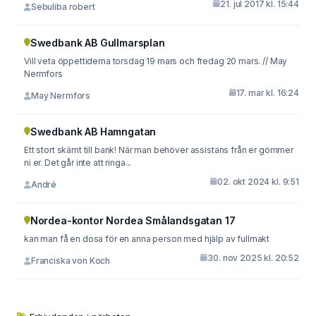
21. jul 2017 kl. 15:44
Sebuliba robert
Swedbank AB Gullmarsplan
Vill veta öppettiderna torsdag 19 mars och fredag 20 mars. // May
Nermfors
17. mar kl. 16:24
May Nermfors
Swedbank AB Hamngatan
Ett stort skämt till bank! När man behöver assistans från er gömmer
ni er. Det går inte att ringa...
02. okt 2024 kl. 9:51
André
Nordea-kontor Nordea Smålandsgatan 17
kan man få en dosa för en anna person med hjälp av fullmakt
30. nov 2025 kl. 20:52
Franciska von Koch