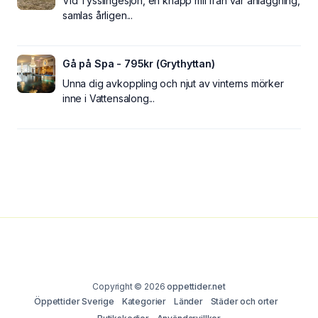
Vid Tysslingesjön, en knapp mil från vår anläggning,
samlas årligen...
Gå på Spa - 795kr (Grythyttan)
Unna dig avkoppling och njut av vinterns mörker
inne i Vattensalong...
Copyright © 2026
oppettider.net
Öppettider Sverige
Kategorier
Länder
Städer och orter