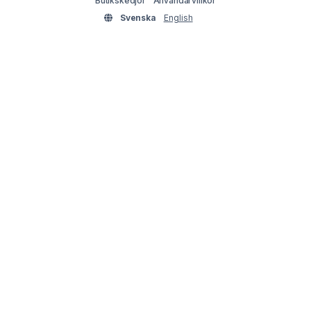
Butikskedjor
Användarvillkor
Svenska
English