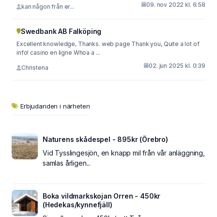
09. nov 2022 kl. 6:58
kan någon från er...
Swedbank AB Falköping
Excellent knowledge, Thanks. web page Thank you, Quite a lot of
info! casino en ligne Whoa a ...
02. jun 2025 kl. 0:39
Christena
Erbjudanden i närheten
Naturens skådespel - 895kr (Örebro)
Vid Tysslingesjön, en knapp mil från vår anläggning,
samlas årligen...
Boka vildmarkskojan Orren - 450kr
(Hedekas/kynnefjäll)