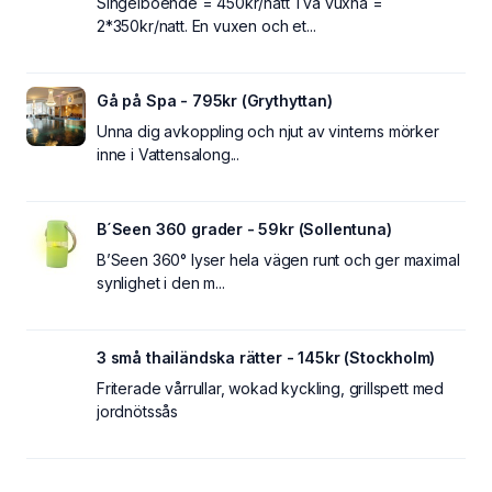
Singelboende = 450kr/natt Två vuxna =
2*350kr/natt. En vuxen och et...
Gå på Spa - 795kr (Grythyttan)
Unna dig avkoppling och njut av vinterns mörker
inne i Vattensalong...
B´Seen 360 grader - 59kr (Sollentuna)
B’Seen 360° lyser hela vägen runt och ger maximal
synlighet i den m...
3 små thailändska rätter - 145kr (Stockholm)
Friterade vårrullar, wokad kyckling, grillspett med
jordnötssås