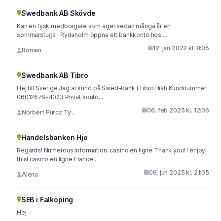
Swedbank AB Skövde
Kan en tysk medborgare som äger sedan många år en
sommarstuga i Rydaholm öppna ett bankkonto hos ...
12. jan 2022 kl. 8:05
Roman
Swedbank AB Tibro
Hej till Sverige Jag är kund på Swed-Bank (Tibrofilial) Kundnummer:
06012679-4023 Privat konto...
06. feb 2025 kl. 12:06
Norbert Purcz Ty...
Handelsbanken Hjo
Regards! Numerous information. casino en ligne Thank you! I enjoy
this! casino en ligne France...
06. jun 2025 kl. 21:05
Alena
SEB i Falköping
Hej