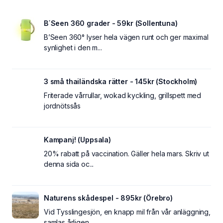
B´Seen 360 grader - 59kr (Sollentuna)
B’Seen 360° lyser hela vägen runt och ger maximal
synlighet i den m...
3 små thailändska rätter - 145kr (Stockholm)
Friterade vårrullar, wokad kyckling, grillspett med
jordnötssås
Kampanj! (Uppsala)
20% rabatt på vaccination. Gäller hela mars. Skriv ut
denna sida oc...
Naturens skådespel - 895kr (Örebro)
Vid Tysslingesjön, en knapp mil från vår anläggning,
samlas årligen...