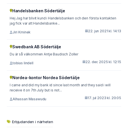
Handelsbanken Södertälje
Hej Jag har blivit kund i Handelsbanken och den första kontakten
jag fick var att Handelsbanke...
22. jun 2021 kl. 14:13
Jiri Kminek
Swedbank AB Södertälje
Du är så välkommen Antje Baudisch Zoller
22. dec 2025 kl. 12:15
tobias lindell
Nordea-kontor Nordea Södertälje
I came and did my bank id since last month and they said i will
receive it on 7th July but is not...
17. jul 2023 kl. 20:05
Alhassan Masawudu
Erbjudanden i närheten