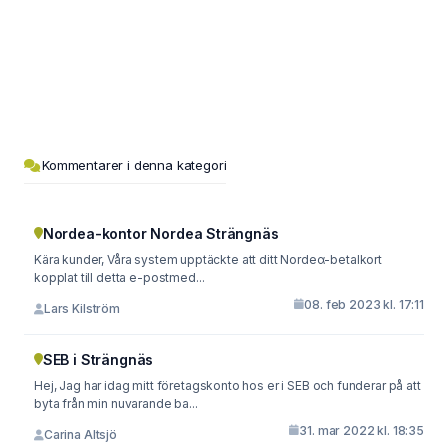
Kommentarer i denna kategori
Nordea-kontor Nordea Strängnäs
Kära kunder, Våra system upptäckte att ditt Νordeα-betalkort
kopplat till detta e-postmed...
08. feb 2023 kl. 17:11
Lars Kilström
SEB i Strängnäs
Hej, Jag har idag mitt företagskonto hos er i SEB och funderar på att
byta från min nuvarande ba...
31. mar 2022 kl. 18:35
Carina Altsjö