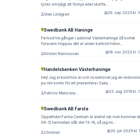
tycks omöjligt att förnya eller skaffa...
26. sep 2023 kl. 
Sten Lindgren
Swedbank AB Haninge
Fel kod tre gånger i automat Västerhaninge Så kortet
försvann Hoppas det är under kontroll Hälsn...
18. nov 2022 kl. 
Kirsten Rasmussen
Handelsbanken Västerhaninge
Hej! Jag är kund hos er och nu behöver jag en redovisning
pa min konto för att presentera i Saka...
22. aug 2018 kl. 
Patricio Maturana...
Swedbank AB Farsta
Öppettider Farsta Centrum är ändrat när man kommer di
09-12 hemsidan står det 13-16, så jag mi...
30. jun 2025 kl. 
Christian