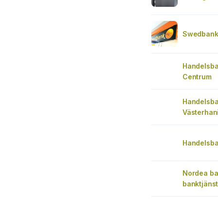
Swedbank
Handelsba
Centrum
Handelsb
Västerhan
Handelsb
Nordea ba
banktjänst