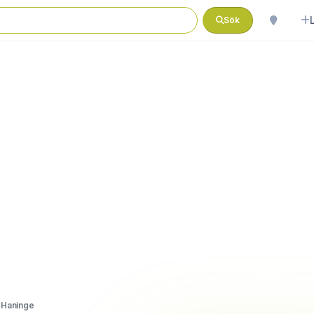
Sök
i Haninge