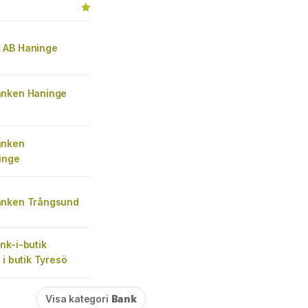
 AB Haninge
nken Haninge
anken
inge
anken Trångsund
nk-i-butik
 i butik Tyresö
Visa kategori
Bank