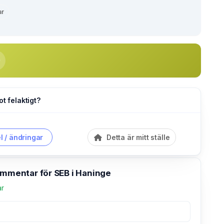
ar
ot felaktigt?
l / ändringar
Detta är mitt ställe
ommentar för SEB i Haninge
ar