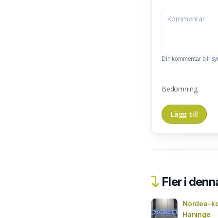
Din kommentar blir synl
Bedömning
Fler i denn
Nordea-ko
Haninge