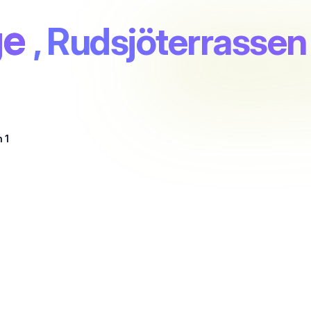
ge
, Rudsjöterrassen 
 1