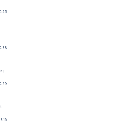
10:45
12:38
12:29
t.
13:16