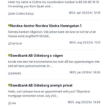
Hello my name is Collins my coordination number is 89 09-85 16 13
I'm wishing you from Spain and ...
04. apr 2025 kl. 12:18
Iloh Collins Ezioyi
Nordea-kontor Nordea Västra Hamngatan 1
Sämsta banken någonsin. Välj annan bank de lurar er och tar ut en
massa extra avgifter!!!! Stöddi...
04. maj 2023 kl. 11:41
Fan ta er
Swedbank AB Göteborg s vägen
borde inte den här kommentaren tas bort då han uppenbarligen inte
sett att hans personnummer är ...
05. jan 2016 kl. 14:06
daniella
Swedbank AB Göteborg avenyn privat
Hello, can I please have an appointment with you? Objective:
mortgage correction since July 202...
05. aug 2022 kl. 13:28
Lisa