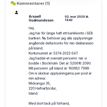
Kommentarer (1)
Arsaell
02. mar 2020 kl.
Gudmundsson
13:42
Hej.
Jag har för länge haft ett bankkonto i SEB
banken. Nu behöver jag alla opplysningar
angående detta konto för min deklarasion
på Island.
Kontonumret är: 5374-2022-547.
Jag hadde et svenskt personnr. när vi
bodde i Stockholm. Det är: 520616 2090.
Mit personnr. på Island är: 160652 7999.
Om ni skickar opplysningarna per post är
min adress:
Midvangur 35,
220 Hafnarfjördur,
Island.
Med stort tack på förhand,