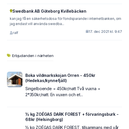
Swedbank AB Göteborg Kvillebäcken
kan jag få en säkerhetsdosa för fondsparande i internetbanken, om
jag endast vill använda swedba...
17. dec 2021 kl. 9:47
ralf
Erbjudanden i närheten
Boka vildmarkskojan Orren - 450kr
(Hedekas/kynnefjäll)
Singelboende = 450kr/natt Två vuxna =
2*350kr/natt. En vuxen och et...
½ kg ZOÉGAS DARK FOREST + förvaringsburk -
68kr (Helsingborg)
½ kg ZOÉGAS DARK FOREST, tillsammans med vår