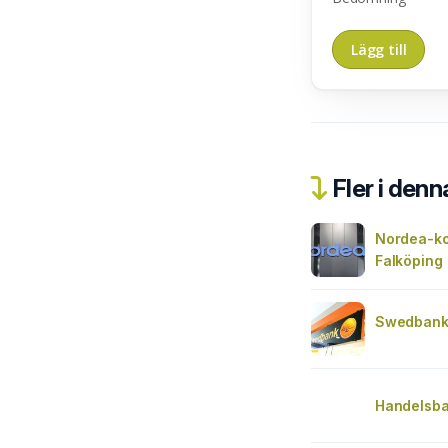
Fler i denn
Nordea-ko
Falköping
Swedbank 
Handelsba