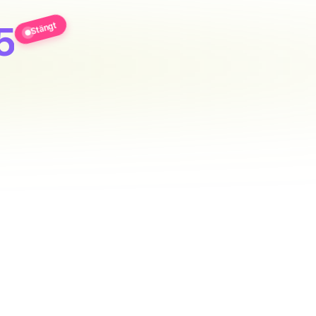
Stängt
5