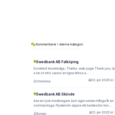
Kommentarer i denna kategori
Swedbank AB Falköping
Excellent knowledge, Thanks. web page Thank you, Qu
a lot of info! casino en ligne Whoa a ...
02. jun 2025 kl.
Christena
Swedbank AB Skövde
Kan en tysk medborgare som äger sedan många år en
sommarstuga i Rydaholm öppna ett bankkonto hos ...
12. jan 2022 kl.
Roman