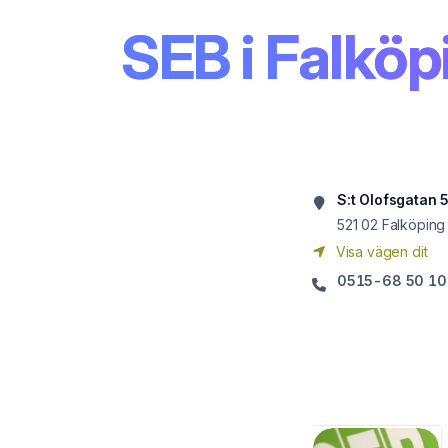
SEB i Falköp
S:t Olofsgatan 
521 02
Falköping
Visa vägen dit
0515-68 50 10