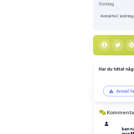
Söndag
Anmäl fel / ändring
Har du hittat någ
Anmäl fe
Kommentar
kan n
mig 