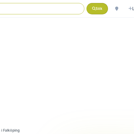
Sök
 i Falköping