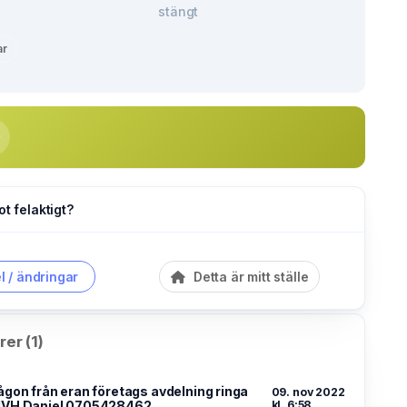
stängt
ar
ot felaktigt?
l / ändringar
Detta är mitt ställe
er (1)
ågon från eran företags avdelning ringa
09. nov 2022
MVH Daniel 0705428462
kl. 6:58