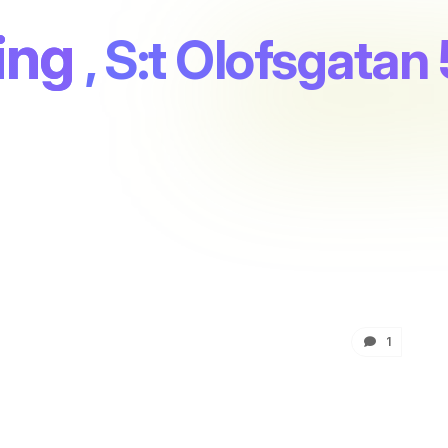
ing
, S:t Olofsgatan 
5
1