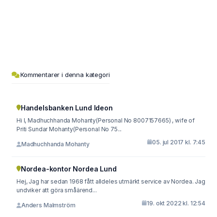
Kommentarer i denna kategori
Handelsbanken Lund Ideon
Hi I, Madhuchhanda Mohanty(Personal No 8007157665) , wife of
Priti Sundar Mohanty(Personal No 75...
05. jul 2017 kl. 7:45
Madhuchhanda Mohanty
Nordea-kontor Nordea Lund
Hej, Jag har sedan 1968 fått alldeles utmärkt service av Nordea. Jag
undviker att göra småärend...
19. okt 2022 kl. 12:54
Anders Malmström