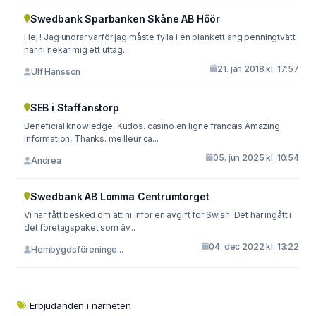
Swedbank Sparbanken Skåne AB Höör
Hej ! Jag undrar varför jag måste fylla i en blankett ang penningtvätt
när ni nekar mig ett uttag...
21. jan 2018 kl. 17:57
Ulf Hansson
SEB i Staffanstorp
Beneficial knowledge, Kudos. casino en ligne francais Amazing
information, Thanks. meilleur ca...
05. jun 2025 kl. 10:54
Andrea
Swedbank AB Lomma Centrumtorget
Vi har fått besked om att ni inför en avgift för Swish. Det har ingått i
det företagspaket som äv...
04. dec 2022 kl. 13:22
Hembygdsföreninge...
Erbjudanden i närheten