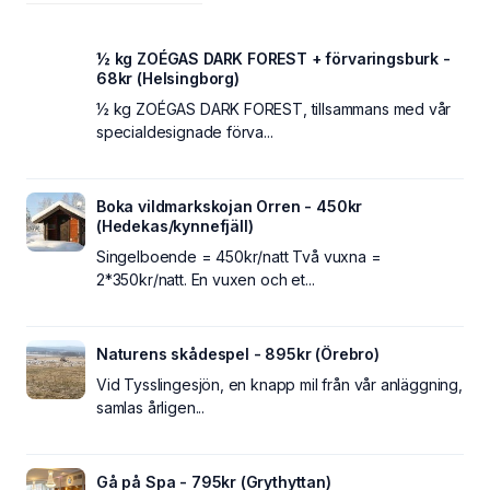
½ kg ZOÉGAS DARK FOREST + förvaringsburk -
68kr (Helsingborg)
½ kg ZOÉGAS DARK FOREST, tillsammans med vår
specialdesignade förva...
Boka vildmarkskojan Orren - 450kr
(Hedekas/kynnefjäll)
Singelboende = 450kr/natt Två vuxna =
2*350kr/natt. En vuxen och et...
Naturens skådespel - 895kr (Örebro)
Vid Tysslingesjön, en knapp mil från vår anläggning,
samlas årligen...
Gå på Spa - 795kr (Grythyttan)