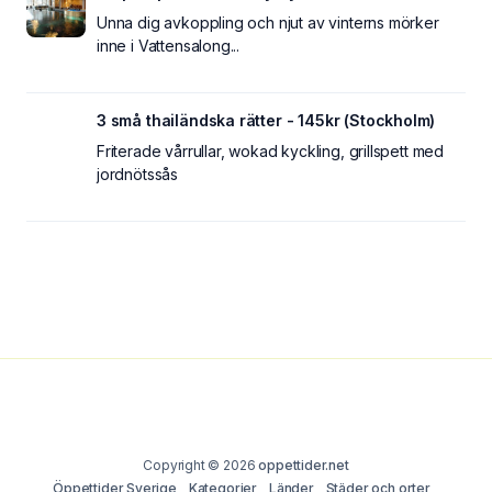
Unna dig avkoppling och njut av vinterns mörker
inne i Vattensalong...
3 små thailändska rätter - 145kr (Stockholm)
Friterade vårrullar, wokad kyckling, grillspett med
jordnötssås
Copyright © 2026
oppettider.net
Öppettider Sverige
Kategorier
Länder
Städer och orter