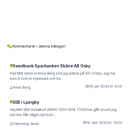
Kommentarer i denna kategori
Swedbank Sparbanken Skåne AB Osby
Hej! Mitt namn är Anne Berg och jag jobbar på SFI i Osby. Jag har
kurs A som är nybörjare och ka...
09. jan 2023 kl. 9:54
Anne Berg
SEB i Ljungby
Hej Mitt SEB-betalkort (5899 7300 0514 7330) har gått ut och jag
har inte fått något nytt kort....
18. dec 2022 kl. 12:03
Flemming Jenle