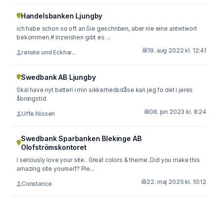
Handelsbanken Ljungby
ich habe schon so oft an Sie geschriben, aber nie eine antwtwort
bekommen.# Inzwishen gibt es ...
19. aug 2022 kl. 12:41
renate und Eckhar...
Swedbank AB Ljungby
Skal have nyt batteri i min sikkerhedsdåse kan jeg fo det i jeres
åbningstid.
08. jun 2023 kl. 8:24
Uffe Nissen
Swedbank Sparbanken Blekinge AB
Olofströmskontoret
I seriously love your site.. Great colors & theme. Did you make this
amazing site yourself? Ple...
22. maj 2025 kl. 10:12
Constance