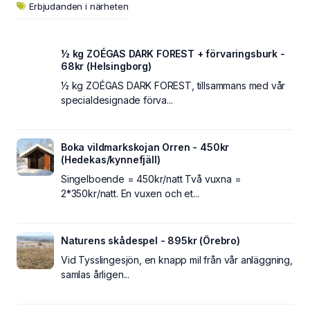
Erbjudanden i närheten
½ kg ZOÉGAS DARK FOREST + förvaringsburk -
68kr (Helsingborg)
½ kg ZOÉGAS DARK FOREST, tillsammans med vår
specialdesignade förva...
Boka vildmarkskojan Orren - 450kr
(Hedekas/kynnefjäll)
Singelboende = 450kr/natt Två vuxna =
2*350kr/natt. En vuxen och et...
Naturens skådespel - 895kr (Örebro)
Vid Tysslingesjön, en knapp mil från vår anläggning,
samlas årligen...