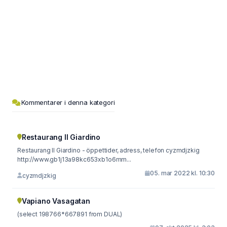
Kommentarer i denna kategori
Restaurang Il Giardino
Restaurang Il Giardino - öppettider, adress, telefon cyzmdjzkig
http://www.gb1j13a98kc653xb1o6mm...
05. mar 2022 kl. 10:30
cyzmdjzkig
Vapiano Vasagatan
(select 198766*667891 from DUAL)