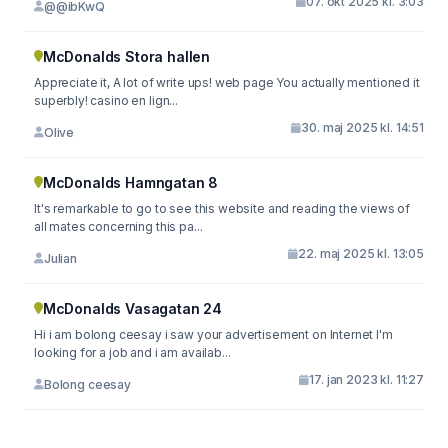
07. okt 2025 kl. 3:03
@@ibKwQ
McDonalds Stora hallen
Appreciate it, A lot of write ups! web page You actually mentioned it
superbly! casino en lign...
30. maj 2025 kl. 14:51
Olive
McDonalds Hamngatan 8
It's remarkable to go to see this website and reading the views of
all mates concerning this pa...
22. maj 2025 kl. 13:05
Julian
McDonalds Vasagatan 24
Hi i am bolong ceesay i saw your advertisement on Internet I'm
looking for a job and i am availab...
17. jan 2023 kl. 11:27
Bolong ceesay