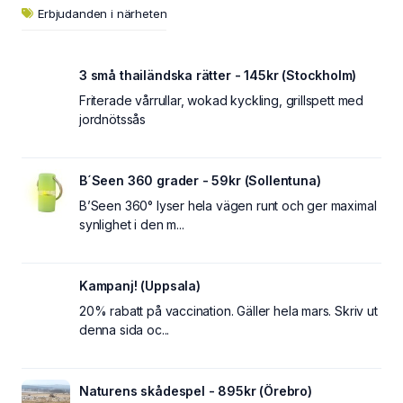
Erbjudanden i närheten
3 små thailändska rätter - 145kr (Stockholm)
Friterade vårrullar, wokad kyckling, grillspett med
jordnötssås
B´Seen 360 grader - 59kr (Sollentuna)
B’Seen 360° lyser hela vägen runt och ger maximal
synlighet i den m...
Kampanj! (Uppsala)
20% rabatt på vaccination. Gäller hela mars. Skriv ut
denna sida oc...
Naturens skådespel - 895kr (Örebro)