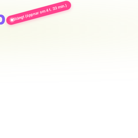
Stängt (öppnar om 4 t. 33 min.)
b