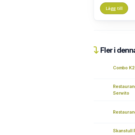
Fler i denn
Combo K2
Restauran
Serwito
Restauran
Skanstull