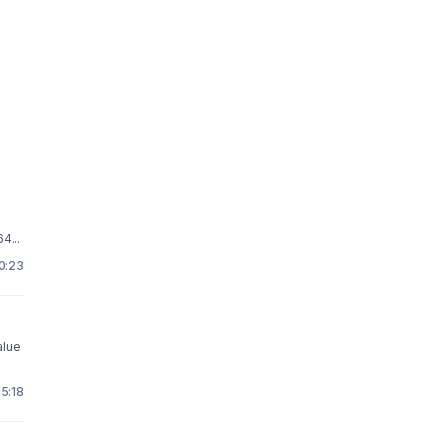
4...
10:23
alue
15:18