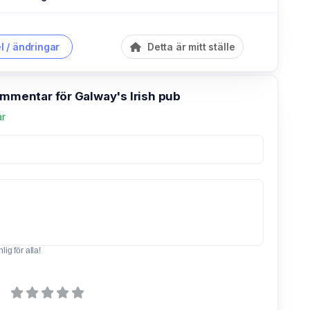
l / ändringar
Detta är mitt ställe
ommentar för Galway's Irish pub
ar
ig för alla!