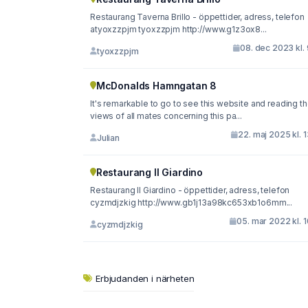
Restaurang Taverna Brillo - öppettider, adress, telefon
atyoxzzpjm tyoxzzpjm http://www.g1z3ox8...
08. dec 2023 kl.
tyoxzzpjm
McDonalds Hamngatan 8
It's remarkable to go to see this website and reading t
views of all mates concerning this pa...
22. maj 2025 kl. 
Julian
Restaurang Il Giardino
Restaurang Il Giardino - öppettider, adress, telefon
cyzmdjzkig http://www.gb1j13a98kc653xb1o6mm...
05. mar 2022 kl. 
cyzmdjzkig
Erbjudanden i närheten