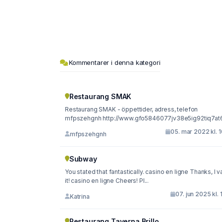
Kommentarer i denna kategori
Restaurang SMAK
Restaurang SMAK - öppettider, adress, telefon
mfpszehgnh http://www.gfo5846077jv38e5ig92tiq7at6
05. mar 2022 kl. 
mfpszehgnh
Subway
You stated that fantastically. casino en ligne Thanks, I v
it! casino en ligne Cheers! Pl...
07. jun 2025 kl. 
Katrina
Restaurang Taverna Brillo