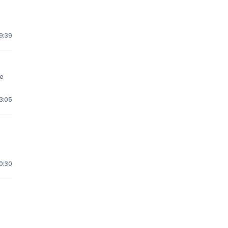
 9:39
he
13:05
10:30