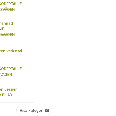
 SÖDERTÄLJE
DSVÄGEN
mannad
JE
RAVÄGEN
ten verkstad
 SÖDERTÄLJE
EVÄGEN
n Jesper
 Bil AB
Visa kategori
Bil