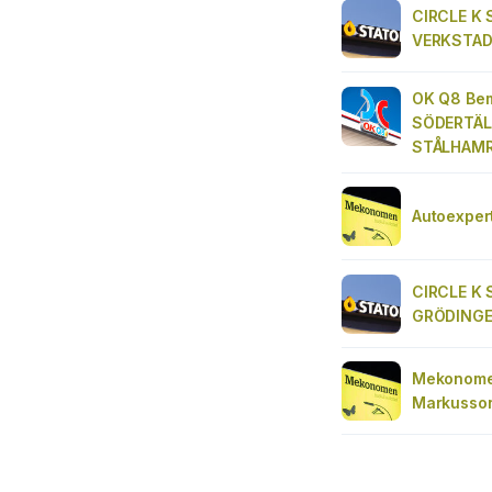
CIRCLE K
VERKSTA
OK Q8 Be
SÖDERTÄL
STÅLHAM
Autoexper
CIRCLE K
GRÖDING
Mekonome
Markusson