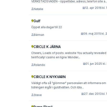
VERKSTADSVÄGEN - öppettider, adress, telefon site a..
12. apr 2016 kl. 
Natalie
Gulf
Öppet alla dagar till 22
09. maj 2015 kl. 
Bärman
CIRCLE K JÄRNA
Cheers, Loads of posts. website You actually revealed 
terrifically! casino en ligne Wonder...
01. jun 2025 kl.
Rolando
CIRCLE K NYKVARN
Väldigt ofta så "glömmer" personalen att informera om 
tidningen ingår i guldtvätten. Och ibla...
27. dec 2013 kl. 
Steve
Pump Ekerö