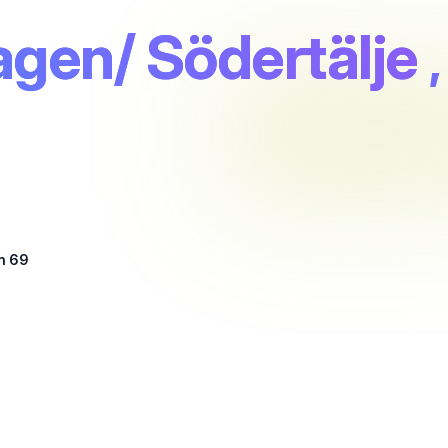
agen/ Södertälje
n 69
n