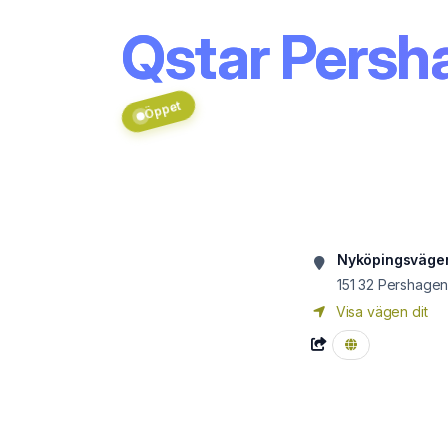
Qstar Persh
Öppet
Nyköpingsväge
151 32
Pershage
Visa vägen dit