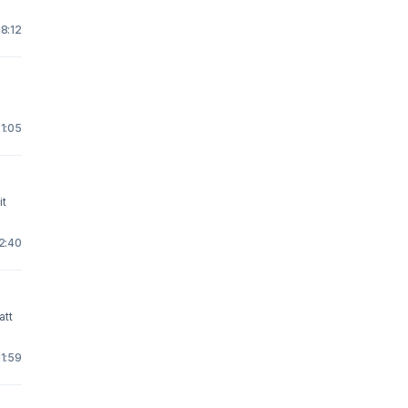
.
18:12
21:05
it
 2:40
att
11:59