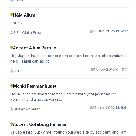
H&M Allum
gsfce2
15. aug 2025 kl. 8:04
* * * Claim Free ...
Accent Allum Partille
Hej. Jag undrar ifall ni söker extra personal som kan jobba vartannat
helg? Isåfall kan jag ko...
11. feb 2016 kl. 10:14
Lida
Monki Femmanhuset
Hej! Ni är är inte kvar i femman just vart har flyttat jag behöver
komma handla hos är. Var sn...
14. nov 2022 kl. 8:44
Gulser Koparan
Accent Göteborg Femman
Valuable info. Lucky me I found your web site by accident, and I am