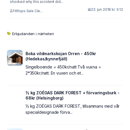
shocked why this accident did...
22. jun 2018 kl. 5:12
Fitflops Sale Cle...
Erbjudanden i närheten
Boka vildmarkskojan Orren - 450kr
(Hedekas/kynnefjäll)
Singelboende = 450kr/natt Två vuxna =
2*350kr/natt. En vuxen och et...
½ kg ZOÉGAS DARK FOREST + förvaringsburk -
68kr (Helsingborg)
½ kg ZOÉGAS DARK FOREST, tillsammans med vår
specialdesignade förva...