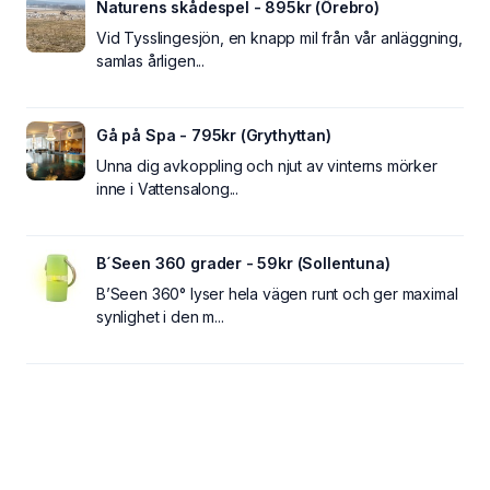
Naturens skådespel - 895kr (Örebro)
Vid Tysslingesjön, en knapp mil från vår anläggning,
samlas årligen...
Gå på Spa - 795kr (Grythyttan)
Unna dig avkoppling och njut av vinterns mörker
inne i Vattensalong...
B´Seen 360 grader - 59kr (Sollentuna)
B’Seen 360° lyser hela vägen runt och ger maximal
synlighet i den m...