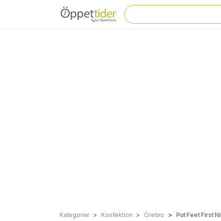
Kategorier
Konfektion
Örebro
Put Feet First 