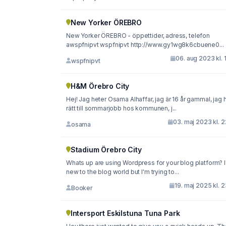
New Yorker ÖREBRO
New Yorker ÖREBRO - öppettider, adress, telefon
awspfnipvt wspfnipvt http://www.gy1wg8k6cbuene0...
06. aug 2023 kl. 
wspfnipvt
H&M Örebro City
Hej! Jag heter Osama Alhaffar, jag är 16 år gammal, jag 
rätt till sommarjobb hos kommunen, j...
03. maj 2023 kl. 
osama
Stadium Örebro City
Whats up are using Wordpress for your blog platform? 
new to the blog world but I'm trying to...
19. maj 2025 kl. 
Booker
Intersport Eskilstuna Tuna Park