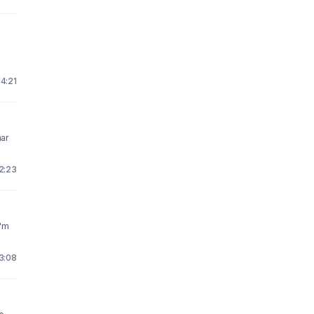
14:21
har
22:23
I'm
23:08