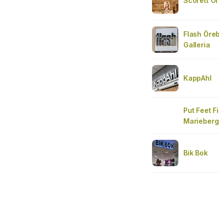
Scorett Ö
Flash Öre
Galleria
KappAhl
Put Feet F
Marieberg 
Bik Bok