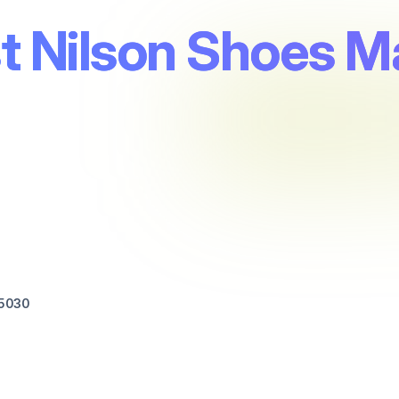
rst Nilson Shoes 
5030