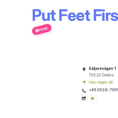
Put Feet Fi
Stängt
Säljarevägen 1
702 23
Örebro
Visa vägen dit
+46 (0)19-760