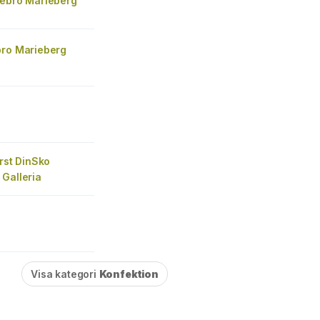
rebro Marieberg
bro Marieberg
irst DinSko
Galleria
Visa kategori
Konfektion