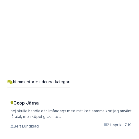
Kommentarer i denna kategori
Coop Järna
hej skulle handla där i måndags med mitt kort samma kort jag använt
iåratal, men köpet gick inte...
21. apr kl. 7:19
Bert Lundblad