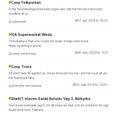
Coop Folkparken
ni har fel platsangivelse eller ingen alls. det blir fel när man kollar
avstånd till er.
17. apr 2014 kl. 19:35
cubanwall
ICA Supermarket Weda
The reality is that you could not even. trump vote mask
https://yourtops.store/
18. dec 2020 kl. 11:21
trump vote mask
Coop Trosa
Ett stort tack till ägaren av Trosa Konsum! Du har i alla fall visat att du
har hjärtat pâ rätta...
05. sep 2014 kl. 22:07
charlotte van wauwe
Shell/7-eleven Sankt Botvids Väg 3, Botkyrka
Den 9 juni svängde jag in för att köpa en läsk och en snickers för jag
hade blivit trött. Parkera...