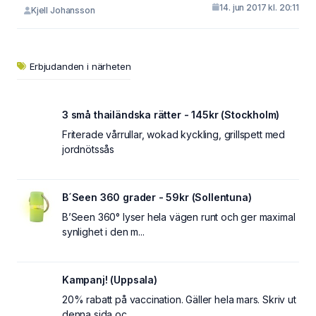
14. jun 2017 kl. 20:11
Kjell Johansson
Erbjudanden i närheten
3 små thailändska rätter - 145kr (Stockholm)
Friterade vårrullar, wokad kyckling, grillspett med
jordnötssås
B´Seen 360 grader - 59kr (Sollentuna)
B’Seen 360° lyser hela vägen runt och ger maximal
synlighet i den m...
Kampanj! (Uppsala)
20% rabatt på vaccination. Gäller hela mars. Skriv ut
denna sida oc...