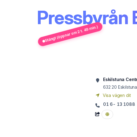
Pressbyrån 
Stängt (öppnar om 2 t. 49 min.)
Eskilstuna Cent
632 20
Eskilstun
Visa vägen dit
01 6- 13 1088