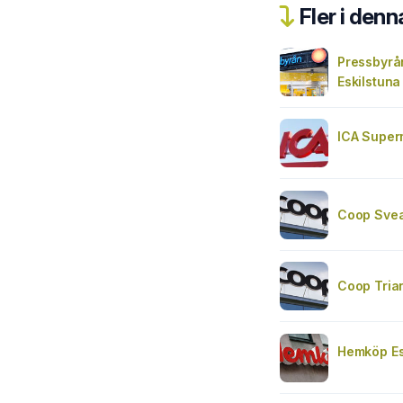
Fler i denn
Pressbyrå
Eskilstuna
ICA Super
Coop Svea
Coop Trian
Hemköp Es