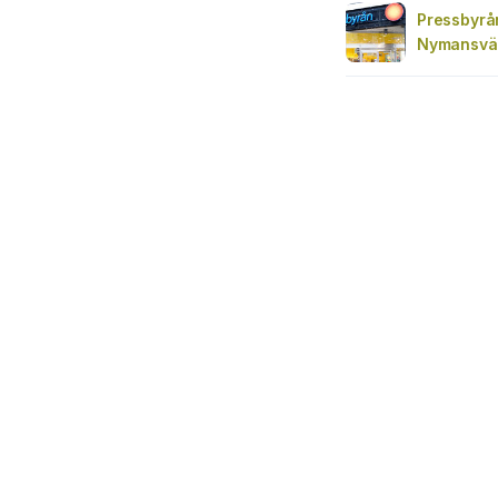
Pressbyrå
Nymansväg