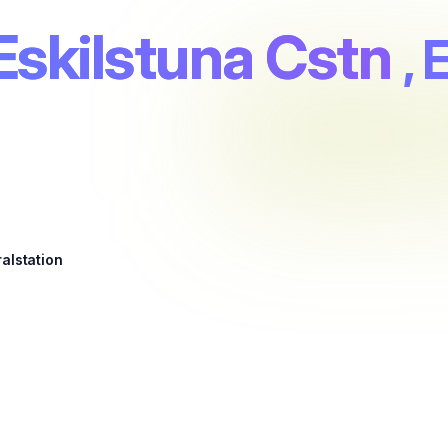
Eskilstuna Cstn
, 
ralstation
a