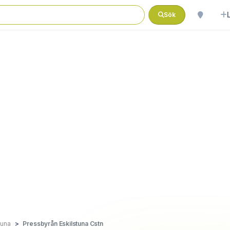
Sök
tuna
Pressbyrån Eskilstuna Cstn