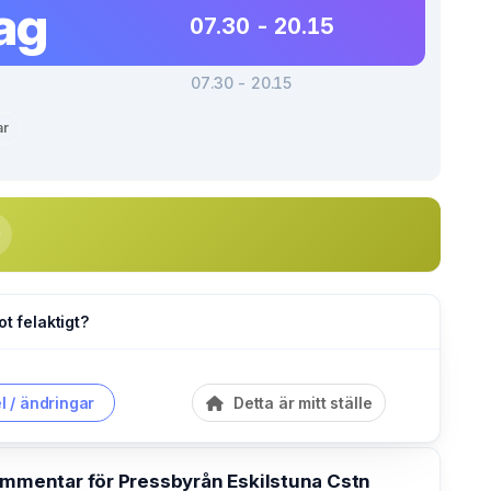
ag
07.30 - 20.15
07.30 - 20.15
ar
ot felaktigt?
l / ändringar
Detta är mitt ställe
kommentar för Pressbyrån Eskilstuna Cstn