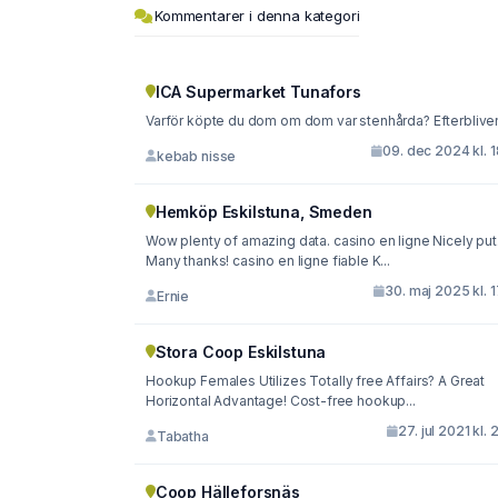
Kommentarer i denna kategori
ICA Supermarket Tunafors
Varför köpte du dom om dom var stenhårda? Efterblive
09. dec 2024 kl. 
kebab nisse
Hemköp Eskilstuna, Smeden
Wow plenty of amazing data. casino en ligne Nicely put
Many thanks! casino en ligne fiable K...
30. maj 2025 kl. 
Ernie
Stora Coop Eskilstuna
Hookup Females Utilizes Totally free Affairs? A Great
Horizontal Advantage! Cost-free hookup...
27. jul 2021 kl. 
Tabatha
Coop Hälleforsnäs