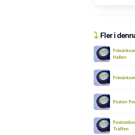
Fler i denn
Frimärkso
Hallen
Frimärkso
Posten Po
Postombud
Träffen