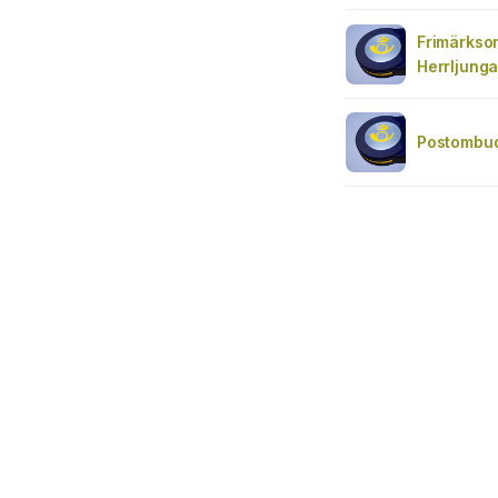
Frimärks
Herrljung
Postombud