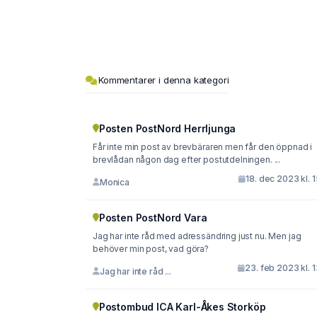
Kommentarer i denna kategori
Posten PostNord Herrljunga
Får inte min post av brevbäraren men får den öppnad i
brevlådan någon dag efter postutdelningen. ...
18. dec 2023 kl. 
Monica
Posten PostNord Vara
Jag har inte råd med adressändring just nu. Men jag
behöver min post, vad göra?
23. feb 2023 kl. 
Jag har inte råd ...
Postombud ICA Karl-Åkes Storköp