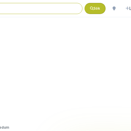
Sök
Vedum