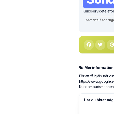
Kundservicetelefon
Anmäl fel / ändring
Mer information
För att få hjälp när di
https://www.google.
Kundombudsmannen
Har du hittat någ