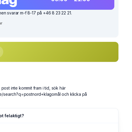
en svarar m-f 8-17 på +46 8 23 22 21.
ar
n post inte kommit fram i tid, sök här
se/search?q=postnord+klagomål och klicka på
ot felaktigt?