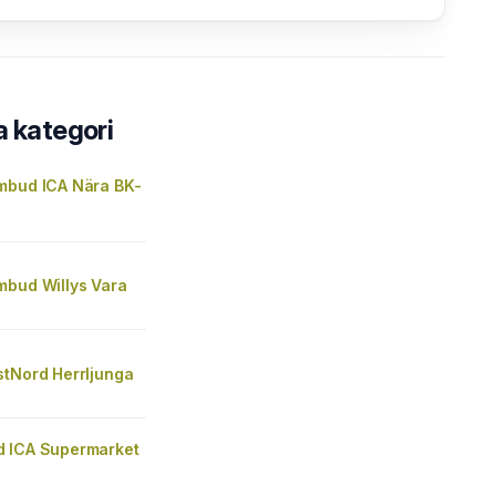
a kategori
mbud ICA Nära BK-
mbud Willys Vara
stNord Herrljunga
 ICA Supermarket