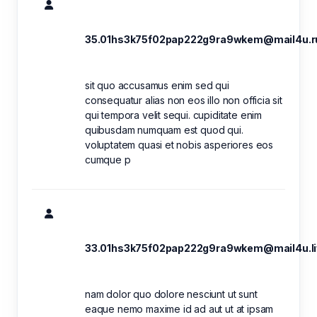
35.01hs3k75f02pap222g9ra9wkem@mail4u.r
sit quo accusamus enim sed qui
consequatur alias non eos illo non officia sit
qui tempora velit sequi. cupiditate enim
quibusdam numquam est quod qui.
voluptatem quasi et nobis asperiores eos
cumque p
33.01hs3k75f02pap222g9ra9wkem@mail4u.li
nam dolor quo dolore nesciunt ut sunt
eaque nemo maxime id ad aut ut at ipsam