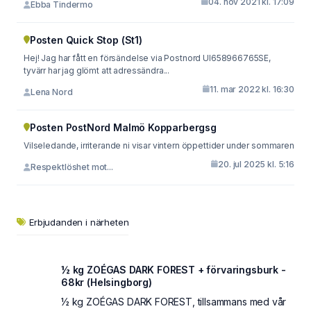
04. nov 2021 kl. 17:09
Ebba Tindermo
Posten Quick Stop (St1)
Hej! Jag har fått en försändelse via Postnord UI658966765SE,
tyvärr har jag glömt att adressändra...
11. mar 2022 kl. 16:30
Lena Nord
Posten PostNord Malmö Kopparbergsg
Vilseledande, irriterande ni visar vintern öppettider under sommaren
20. jul 2025 kl. 5:16
Respektlöshet mot...
Erbjudanden i närheten
½ kg ZOÉGAS DARK FOREST + förvaringsburk -
68kr (Helsingborg)
½ kg ZOÉGAS DARK FOREST, tillsammans med vår