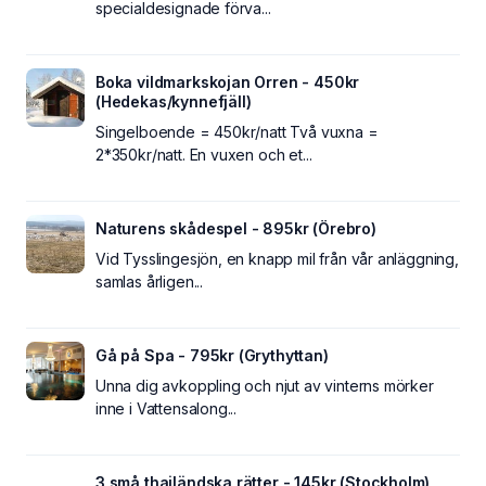
specialdesignade förva...
Boka vildmarkskojan Orren - 450kr
(Hedekas/kynnefjäll)
Singelboende = 450kr/natt Två vuxna =
2*350kr/natt. En vuxen och et...
Naturens skådespel - 895kr (Örebro)
Vid Tysslingesjön, en knapp mil från vår anläggning,
samlas årligen...
Gå på Spa - 795kr (Grythyttan)
Unna dig avkoppling och njut av vinterns mörker
inne i Vattensalong...
3 små thailändska rätter - 145kr (Stockholm)