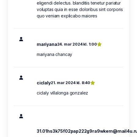
eligendi delectus. blanditiis tenetur pariatur
voluptas quia in esse doloribus sint corporis
quo veniam explicabo maiores
mariyana
24. mar 2024 kl. 1:00
mariyana chancay
ciclaly
21. mar 2024 kl. 8:40
ciclaly villalonga gonzalez
31.01hs3k75f02pap222g9ra9wkem@mail4u.r