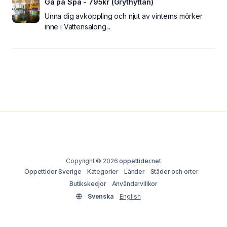
Gå på Spa - 795kr (Grythyttan)
Unna dig avkoppling och njut av vinterns mörker
inne i Vattensalong...
Copyright © 2026
oppettider.net
Öppettider Sverige
Kategorier
Länder
Städer och orter
Butikskedjor
Användarvillkor
Svenska
English