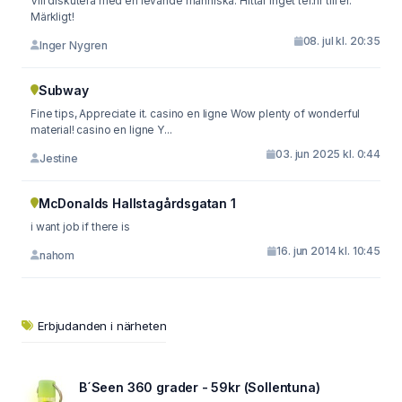
Vill diskutera med en levande människa. Hittar inget tel.nr till er.
Märkligt!
08. jul kl. 20:35
Inger Nygren
Subway
Fine tips, Appreciate it. casino en ligne Wow plenty of wonderful
material! casino en ligne Y...
03. jun 2025 kl. 0:44
Jestine
McDonalds Hallstagårdsgatan 1
i want job if there is
16. jun 2014 kl. 10:45
nahom
Erbjudanden i närheten
B´Seen 360 grader - 59kr (Sollentuna)