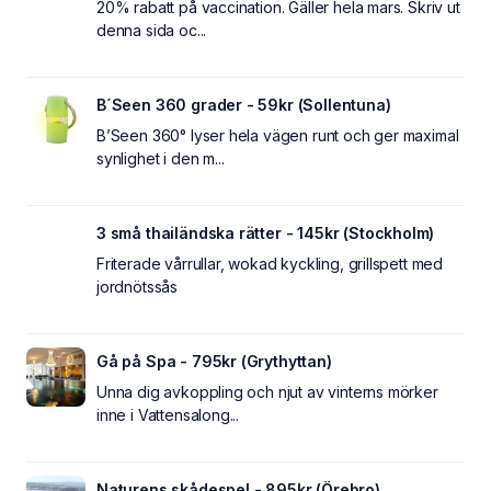
20% rabatt på vaccination. Gäller hela mars. Skriv ut
denna sida oc...
B´Seen 360 grader - 59kr (Sollentuna)
B’Seen 360° lyser hela vägen runt och ger maximal
synlighet i den m...
3 små thailändska rätter - 145kr (Stockholm)
Friterade vårrullar, wokad kyckling, grillspett med
jordnötssås
Gå på Spa - 795kr (Grythyttan)
Unna dig avkoppling och njut av vinterns mörker
inne i Vattensalong...
Naturens skådespel - 895kr (Örebro)