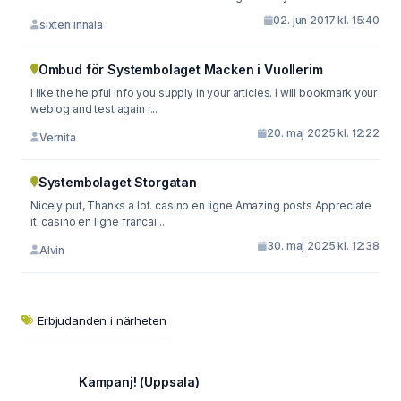
02. jun 2017 kl. 15:40
sixten innala
Ombud för Systembolaget Macken i Vuollerim
I like the helpful info you supply in your articles. I will bookmark your
weblog and test again r...
20. maj 2025 kl. 12:22
Vernita
Systembolaget Storgatan
Nicely put, Thanks a lot. casino en ligne Amazing posts Appreciate
it. casino en ligne francai...
30. maj 2025 kl. 12:38
Alvin
Erbjudanden i närheten
Kampanj! (Uppsala)