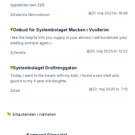
öppettider den 22/5
21. maj 2021 kl. 16:49
Katarina Nimrodsson
Ombud för Systembolaget Macken i Vuollerim
I like the helpful info you supply in your articles. I will bookmark your
weblog and test again r...
20. maj 2025 kl. 12:22
Vernita
Systembolaget Drottninggatan
Today, I went to the beach with my kids. I found a sea shell and
gave it to my 4 year old daughte...
22. maj 2025 kl. 7:10
Karl
Erbjudanden i närheten
Kampanj! (Uppsala)